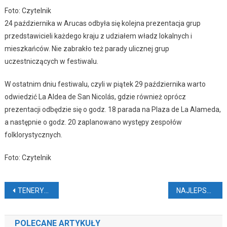
Foto: Czytelnik
24 października w Arucas odbyła się kolejna prezentacja grup
przedstawicieli każdego kraju z udziałem władz lokalnych i
mieszkańców. Nie zabrakło też parady ulicznej grup
uczestniczących w festiwalu.
W ostatnim dniu festiwalu, czyli w piątek 29 października warto
odwiedzić La
Aldea de San Nicolás, gdzie również oprócz
prezentacji odbędzie się o godz. 18 parada na Plaza de La Alameda,
a następnie o godz. 20 zaplanowano występy zespołów
folklorystycznych.
Foto: Czytelnik
Nawigacja
TENERYFA NAJZDROWSZYM MIEJSCEM W HISZPANII
NAJLEPSZE PLAŻE NA ŚWIECIE
wpisu
POLECANE ARTYKUŁY