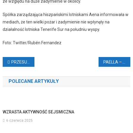
ze względu na duże zadymienie w okolicy.
Spółka zarządzająca hiszpańskimi lotniskami Aena informowała w
mediach, że ten wielki pożar i zadymienie nie wpłynęły na
działalność lotniska Tenerife Sur na południu wyspy.
Foto: Twitter/Rubén Fernandez
Nawigacja
PRZESUWAJĄ TERMINY KARNAWAŁU
PAELLA – DANIE NA CZWARTEK?
wpisu
POLECANE ARTYKUŁY
WZRASTA AKTYWNOŚĆ SEJSMICZNA
6 czerwca 2025