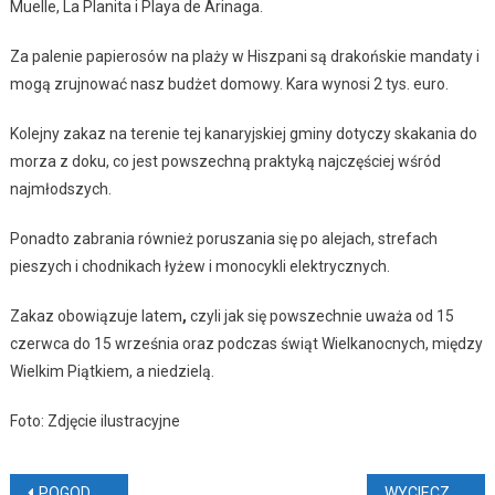
Muelle, La Planita i Playa de Arinaga.
Za palenie papierosów na plaży w Hiszpani są drakońskie mandaty i
mogą zrujnować nasz budżet domowy. Kara wynosi 2 tys. euro.
Kolejny zakaz na terenie tej kanaryjskiej gminy dotyczy skakania do
morza z doku, co jest powszechną praktyką najczęściej wśród
najmłodszych.
Ponadto zabrania również poruszania się po alejach, strefach
pieszych i chodnikach łyżew i monocykli elektrycznych.
Zakaz obowiązuje latem
,
czyli jak się powszechnie uważa od 15
czerwca do 15 września oraz podczas świąt Wielkanocnych, między
Wielkim Piątkiem, a niedzielą.
Foto: Zdjęcie ilustracyjne
Nawigacja
POGODA NA ŚWIĘTA WIELKANOCNE (AKTUALIZACJA)
WYCIECZKI NA WULKAN I NAGRODA