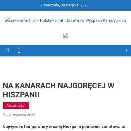
Skip
niedziela, 09 sierpnia, 2026
to
content
nakanarach.pl – Polski Portal
nakanarach.pl – Polski Portal i Gazeta na Wyspach Kanaryjskich
i Gazeta na Wyspach
Kanaryjskich
NA KANARACH NAJGORĘCEJ W
HISZPANII
Aktualności
29 Czerwca 2023
Najwyższe temperatury w całej Hiszpanii ponownie zanotowano