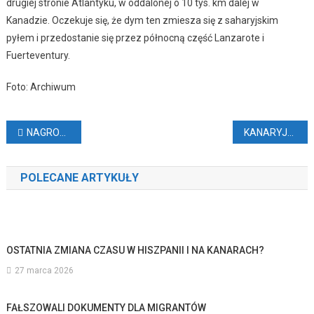
drugiej stronie Atlantyku, w oddalonej o 10 tys. km dalej w
Kanadzie. Oczekuje się, że dym ten zmiesza się z saharyjskim
pyłem i przedostanie się przez północną część Lanzarote i
Fuerteventury.
Foto: Archiwum
Nawigacja
NAGRODY DLA WIN Z LANZAROTE
KANARYJSKIE MEDIA O POLSCE I UKRAINIE
wpisu
POLECANE ARTYKUŁY
OSTATNIA ZMIANA CZASU W HISZPANII I NA KANARACH?
27 marca 2026
FAŁSZOWALI DOKUMENTY DLA MIGRANTÓW