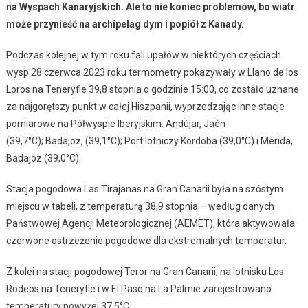
na Wyspach Kanaryjskich. Ale to nie koniec problemów, bo wiatr
może przynieść na archipelag dym i popiół z Kanady.
Podczas kolejnej w tym roku fali upałów w niektórych częściach
wysp 28 czerwca 2023 roku termometry pokazywały w Llano de los
Loros na Teneryfie 39,8 stopnia o godzinie 15:00, co zostało uznane
za najgorętszy punkt w całej Hiszpanii, wyprzedzając inne stacje
pomiarowe na Półwyspie Iberyjskim: Andújar, Jaén
(39,7°C); Badajoz, (39,1°C); Port lotniczy Kordoba (39,0°C) i Mérida,
Badajoz (39,0°C).
Stacja pogodowa Las Tirajanas na Gran Canarii była na szóstym
miejscu w tabeli, z temperaturą 38,9 stopnia – według danych
Państwowej Agencji Meteorologicznej (AEMET), która aktywowała
czerwone ostrzeżenie pogodowe dla ekstremalnych temperatur.
Z kolei na stacji pogodowej Teror na Gran Canarii, na lotnisku Los
Rodeos na Teneryfie i w El Paso na La Palmie zarejestrowano
temperatury powyżej 37,5°C.