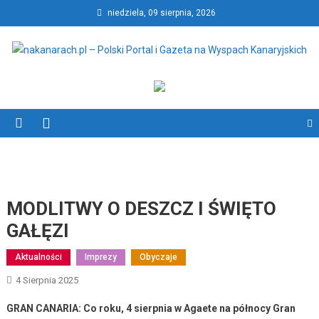
Skip
niedziela, 09 sierpnia, 2026
to
content
nakanarach.pl – Polski Portal
nakanarach.pl – Polski Portal i Gazeta na Wyspach Kanaryjskich
i Gazeta na Wyspach
Kanaryjskich
MODLITWY O DESZCZ I ŚWIĘTO
GAŁĘZI
Aktualności
Imprezy
Obyczaje
4 Sierpnia 2025
GRAN CANARIA: Co roku, 4 sierpnia w Agaete na północy Gran