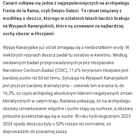
Canarii odbywa się jedna z najpopularniejszych na archipelagu
Fiesta de la Rama, czyli Święto Gałęzi. To rytuał związany z
modlitwą o deszcz, którego w ostatnich latach bardzo brakuje
na Wyspach Kanaryjskich, które są uznawane za najbardziej
suchy obszar w Hiszpanii.
Wyspy Kanaryjskie już od lat zmagają się z niedostatkiem wody. W
niektórych rejonach deszcz padał tu ostatnio w kwietniu. Według
niedawnych badań przeprowadzonych przez Hiszpańskie
Narodowe Centrum Badań (CSIC), 11,6% terytorium Hiszpanii jest
bardziej suche niż 60 lat temu. Sytuacja na Wyspach Kanaryjskich
jest jeszcze bardziej dramatyczna – odsetek ten wzrasta tu do
16,3%, co czyni archipelag absolutnym liderem negatywnych zmian
klimatycznych w całym kraju. Badania pokazują, że na archipelagu
obszary umiarkowanie wilgotne i suche stają się suchsze, a obszary
półsuche przekształcają się w suche. W roku hydrologicznym 2023-
2024 opady deszczu były o 50% niższe niż normalnie, co
doprowadziło do poważnej suszy.