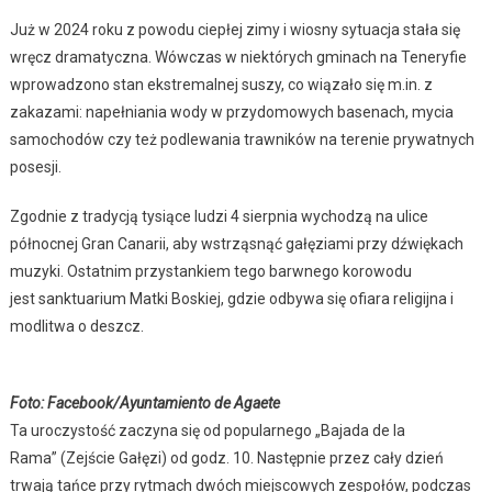
Już w 2024 roku z powodu ciepłej zimy i wiosny sytuacja stała się
wręcz dramatyczna. Wówczas w niektórych gminach na Teneryfie
wprowadzono stan ekstremalnej suszy, co wiązało się m.in. z
zakazami: napełniania wody w przydomowych basenach, mycia
samochodów czy też podlewania trawników na terenie prywatnych
posesji.
Zgodnie z tradycją tysiące ludzi 4 sierpnia wychodzą na ulice
północnej Gran Canarii, aby wstrząsnąć gałęziami przy dźwiękach
muzyki. Ostatnim przystankiem tego barwnego korowodu
jest sanktuarium Matki Boskiej, gdzie odbywa się ofiara religijna i
modlitwa o deszcz.
Foto: Facebook/Ayuntamiento de Agaete
Ta uroczystość zaczyna się od popularnego „Bajada de la
Rama” (Zejście Gałęzi) od godz. 10. Następnie przez cały dzień
trwają tańce przy rytmach dwóch miejscowych zespołów, podczas