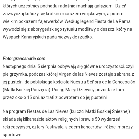
których uczestnicy pochodu radośnie machają gałęziami. Dzień
zazwyczaj kończy się krótkim marszem wojskowym, a potem
wielkim pokazem fajerwerków. Według legend Fiesta de La Rama
wywodzi się z aborygeńskiego rytuału modlitwy o deszcz, który na
Wyspach Kanaryjskich pada niezwykle rzadko.
Foto: grancanaria.com
Następnego dnia, 5 sierpnia odbywają się główne uroczystości, czyli
pielgrzymka, podczas której Virgen de las Nieves zostaje zabrana z
jej pustelni do pobliskiego kościoła Nuestra Señora de la Concepción
(Matki Boskiej Poczęcia). Posąg Maryi Dziewicy pozostaje tam
przez około 15 dni, aż trafi z powrotem do jej pustelni.
Na program Fiestas de Las Nieves (ku czci Matki Boskiej Śnieżnej)
składa się
kilkanaście aktów religijnych i prawie 50 wydarzeń
rekreacyjnych, cztery festiwale, siedem koncertów
i różne imprezy
sportowe.