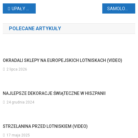
Nawigacja
UPAŁY WRACAJĄ NA KANARY
SAMOLOT BEZ PRZEDNICH KÓŁ
wpisu
POLECANE ARTYKUŁY
OKRADALI SKLEPY NA EUROPEJSKICH LOTNISKACH (VIDEO)
2 lipca 2026
NAJLEPSZE DEKORACJE ŚWIĄTECZNE W HISZPANII
24 grudnia 2024
STRZELANINA PRZED LOTNISKIEM (VIDEO)
17 maja 2025