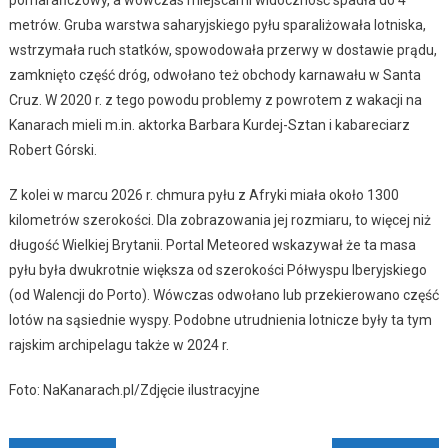
pomarańczowy, a wówczas miejscami widoczność spadła do 4
metrów. Gruba warstwa saharyjskiego pyłu sparaliżowała lotniska,
wstrzymała ruch statków, spowodowała przerwy w dostawie prądu,
zamknięto część dróg, odwołano też obchody karnawału w Santa
Cruz. W 2020 r. z tego powodu problemy z powrotem z wakacji na
Kanarach mieli m.in. aktorka Barbara Kurdej-Sztan i kabareciarz
Robert Górski.
Z kolei w marcu 2026 r. chmura pyłu z Afryki miała około 1300
kilometrów szerokości. Dla zobrazowania jej rozmiaru, to więcej niż
długość Wielkiej Brytanii. Portal Meteored wskazywał że ta masa
pyłu była dwukrotnie większa od szerokości Półwyspu Iberyjskiego
(od Walencji do Porto). Wówczas odwołano lub przekierowano część
lotów na sąsiednie wyspy. Podobne utrudnienia lotnicze były ta tym
rajskim archipelagu także w 2024 r.
Foto: NaKanarach.pl/Zdjęcie ilustracyjne