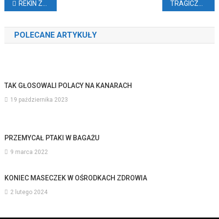
Nawigacja
REKIN ZAATAKOWAŁ KOBIETĘ
TRAGICZNA BÓJKA TURYSTÓW (VIDEO)
wpisu
POLECANE ARTYKUŁY
TAK GŁOSOWALI POLACY NA KANARACH
19 października 2023
PRZEMYCAŁ PTAKI W BAGAŻU
9 marca 2022
KONIEC MASECZEK W OŚRODKACH ZDROWIA
2 lutego 2024