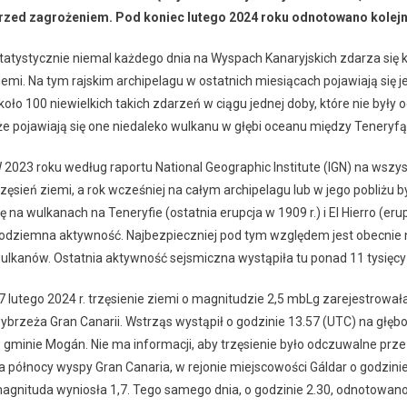
rzed zagrożeniem. Pod koniec lutego 2024 roku odnotowano kolejn
tatystycznie niemal każdego dnia na Wyspach Kanaryjskich zdarza się ki
iemi. Na tym rajskim archipelagu w ostatnich miesiącach pojawiają się 
koło 100 niewielkich takich zdarzeń w ciągu jednej doby, które nie był
 że pojawiają się one niedaleko wulkanu w głębi oceanu między Teneryfą 
 2023 roku według raportu National Geographic Institute (IGN) na ws
rzęsień ziemi, a rok wcześniej na całym archipelagu lub w jego pobliżu 
ię na wulkanach na Teneryfie (ostatnia erupcja w 1909 r.) i El Hierro (eru
odziemna aktywność. Najbezpieczniej pod tym względem jest obecnie n
ulkanów. Ostatnia aktywność sejsmiczna wystąpiła tu ponad 11 tysięcy 
7 lutego 2024 r. trzęsienie ziemi o magnitudzie 2,5 mbLg zarejestrowała
ybrzeża Gran Canarii. Wstrząs wystąpił o godzinie 13.57 (UTC) na głę
 gminie Mogán. Nie ma informacji, aby trzęsienie było odczuwalne prze
a północy wyspy Gran Canaria, w rejonie miejscowości Gáldar o godzinie
agnituda wyniosła 1,7. Tego samego dnia, o godzinie 2.30, odnotowano k