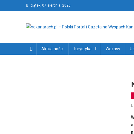
Skip
piątek, 07 sierpnia, 2026
to
content
nakanarach.pl – Polski P
nakanarach.pl – Polski Portal i Gazeta na Wyspach Kanary
Aktualności
Turystyka
Wczasy
U
W
a
n