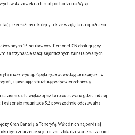
 nowych wskazówek na temat pochodzenia Wysp
stać przedłużony o kolejny rok ze względu na opóźnienie
angażowanych 16 naukowców. Personel IGN obsługujący
ym za trzynaście stacji sejsmicznych zainstalowanych
neryfą może wystąpić pęknięcie powodujące napięcie i w
grafii, ujawniając strukturę podpowierzchniową.
 ziemi o sile większej niż te rejestrowane gdzie indziej
r. i osiągnęło magnitudę 5,2 powszechnie odczuwalną
ędzy Gran Canarią a Teneryfą. Wśród nich najbardziej
oku było zdarzenie sejsmiczne zlokalizowane na zachód