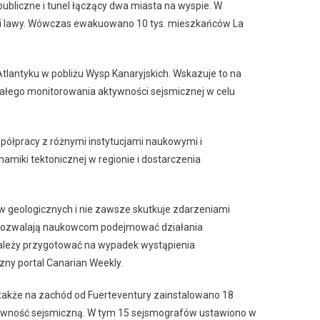
bliczne i tunel łączący dwa miasta na wyspie. W
ości lawy. Wówczas ewakuowano 10 tys. mieszkańców La
tlantyku w pobliżu Wysp Kanaryjskich. Wskazuje to na
 stałego monitorowania aktywności sejsmicznej w celu
ółpracy z różnymi instytucjami naukowymi i
miki tektonicznej w regionie i dostarczenia
geologicznych i nie zawsze skutkuje zdarzeniami
ia pozwalają naukowcom podejmować działania
należy przygotować na wypadek wystąpienia
zny portal Canarian Weekly.
 także na zachód od Fuerteventury zainstalowano 18
tywność sejsmiczną. W tym 15 sejsmografów ustawiono w