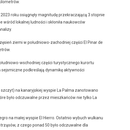
kilometrów.
2023 roku osiągnęły magnitudę przekraczającą 3 stopnie
e wśród lokalnej ludności i skłoniła naukowców
nalizy.
zęsień ziemi w południowo-zachodniej części El Pinar de
metrów.
ołudniowo-wschodniej części turystycznego kurortu
nia sejsmiczne podkreślają dynamikę aktywności
 szczyt) na kanaryjskiej wyspie La Palma zanotowano
 które było odczuwalne przez mieszkańców nie tylko La
ro na małej wyspie El Hierro. Ostatnio wybuch wulkanu
. wstrząsów, z czego ponad 50 było odczuwalne dla