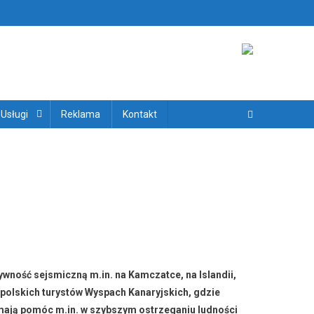
ryjskich
 Usługi
Reklama
Kontakt
ywność sejsmiczną m.in. na Kamczatce, na Islandii,
d polskich turystów Wyspach Kanaryjskich, gdzie
ają pomóc m.in. w szybszym ostrzeganiu ludności