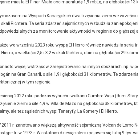
ejonie miasta El Pinar. Miało ono magnitudę 1,9 mbLg, na głębokości 13 
ymczasem na Wyspach Kanaryjskich dwa trzęsienia ziemi we wrześniu 
 skali Richtera. Ta seria zdarzeń sejsmicznych wzbudziła zaniepokojeni
dpowiedzialnych za monitorowanie aktywności w regionie do głębszej a
akże we wrześniu 2023 roku wyspę El Hierro również nawiedziła seria tr
l Hierro, o wielkości 2,5 i 3,2 w skali Richtera, obie na głębokości 29 kilo
onadto więcej wstrząsów zarejestrowano na innych obszarach, np. w p
ogán na Gran Canarii, o sile 1,9 i głębokości 31 kilometrów. Te zdarze
ektonicznej w tym regionie.
esienią 2022 roku podczas wybuchu wulkanu Cumbre Vieja (tłum. Stary
rzęsienie ziemi o sile 4,9 w Villa de Mazo na głębokości 38 kilometrów,
almy, ale też sąsiednich wysp: Teneryfy, La Gomery i El Hierro.
 2011 r. zanotowano większą aktywność sejsmiczną Volcan de Lomo Neg
astąpił tu w 1973 r. W ostatnim dziesięcioleciu pojawiło się tutaj 9 tys