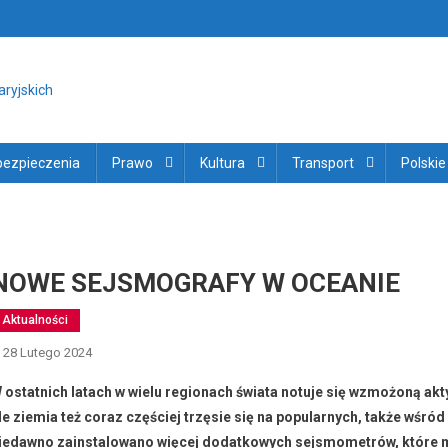
ortal i Gazeta na Wyspach Kana
jskich
bezpieczenia
Prawo
Kultura
Transport
Polskie
NOWE SEJSMOGRAFY W OCEANIE
Aktualności
28 Lutego 2024
 ostatnich latach w wielu regionach świata notuje się wzmożoną akt
le ziemia też coraz częściej trzęsie się na popularnych, także wśró
iedawno zainstalowano więcej dodatkowych sejsmometrów, które m