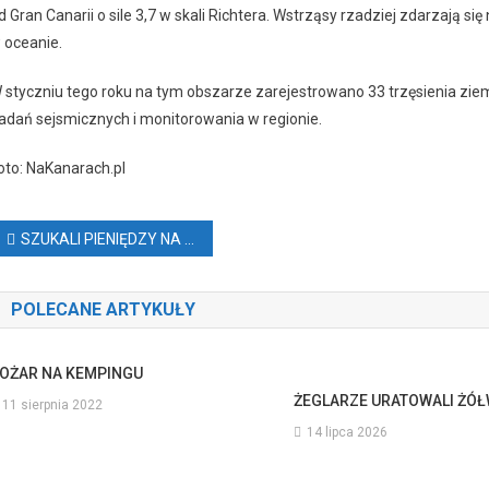
d Gran Canarii o sile 3,7 w skali Richtera. Wstrząsy rzadziej zdarzają 
 oceanie.
 styczniu tego roku na tym obszarze zarejestrowano 33 trzęsienia zi
adań sejsmicznych i monitorowania w regionie.
oto: NaKanarach.pl
Nawigacja
SZUKALI PIENIĘDZY NA WYDMACH, TERAZ SZUKA ICH POLICJA
wpisu
POLECANE ARTYKUŁY
OŻAR NA KEMPINGU
ŻEGLARZE URATOWALI ŻÓŁW
11 sierpnia 2022
14 lipca 2026