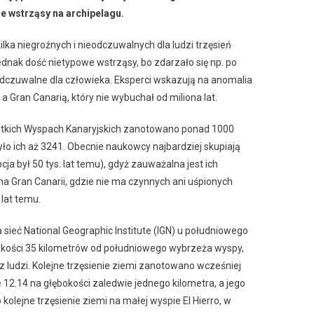
e wstrząsy na archipelagu.
lka niegroźnych i nieodczuwalnych dla ludzi trzęsień
jednak dość nietypowe wstrząsy, bo zdarzało się np. po
y odczuwalne dla człowieka. Eksperci wskazują na anomalia
a Gran Canarią, który nie wybuchał od miliona lat.
zystkich Wyspach Kanaryjskich zanotowano ponad 1000
było ich aż 3241. Obecnie naukowcy najbardziej skupiają
pcja był 50 tys. lat temu), gdyż zauważalna jest ich
a Gran Canarii, gdzie nie ma czynnych ani uśpionych
lat temu.
 sieć National Geographic Institute (IGN) u południowego
bokości 35 kilometrów od południowego wybrzeża wyspy,
z ludzi. Kolejne trzęsienie ziemi zanotowano wcześniej
 12.14 na głębokości zaledwie jednego kilometra, a jego
olejne trzęsienie ziemi na małej wyspie El Hierro, w