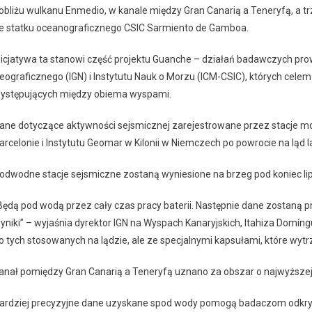
obliżu wulkanu Enmedio, w kanale między Gran Canarią a Teneryfą, a tr
e statku oceanograficznego CSIC Sarmiento de Gamboa.
nicjatywa ta stanowi część projektu Guanche – działań badawczych p
eograficznego (IGN) i Instytutu Nauk o Morzu (ICM-CSIC), których cele
ystępujących między obiema wyspami.
ane dotyczące aktywności sejsmicznej zarejestrowane przez stacje m
arcelonie i Instytutu Geomar w Kilonii w Niemczech po powrocie na ląd 
odwodne stacje sejsmiczne zostaną wyniesione na brzeg pod koniec li
Będą pod wodą przez cały czas pracy baterii. Następnie dane zostaną 
yniki” – wyjaśnia dyrektor IGN na Wyspach Kanaryjskich, Itahiza Dom
o tych stosowanych na lądzie, ale ze specjalnymi kapsułami, które wyt
anał pomiędzy Gran Canarią a Teneryfą uznano za obszar o najwyższej
ardziej precyzyjne dane uzyskane spod wody pomogą badaczom odkryć