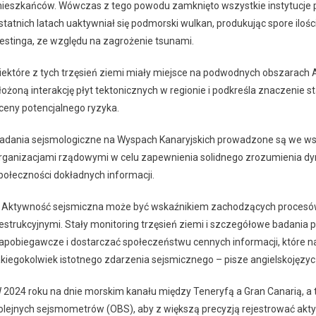
ieszkańców. Wówczas z tego powodu zamknięto wszystkie instytucje pu
statnich latach uaktywniał się podmorski wulkan, produkując spore il
estinga, ze względu na zagrożenie tsunami.
iektóre z tych trzęsień ziemi miały miejsce na podwodnych obszarach A
łożoną interakcję płyt tektonicznych w regionie i podkreśla znaczenie
ceny potencjalnego ryzyka.
adania sejsmologiczne na Wyspach Kanaryjskich prowadzone są we wsp
rganizacjami rządowymi w celu zapewnienia solidnego zrozumienia dyna
połeczności dokładnych informacji.
 Aktywność sejsmiczna może być wskaźnikiem zachodzących procesów 
estrukcyjnymi. Stały monitoring trzęsień ziemi i szczegółowe badan
apobiegawcze i dostarczać społeczeństwu cennych informacji, które 
akiegokolwiek istotnego zdarzenia sejsmicznego – pisze angielskojęzyc
 2024 roku na dnie morskim kanału między Teneryfą a Gran Canarią, a
olejnych sejsmometrów (OBS), aby z większą precyzją rejestrować ak