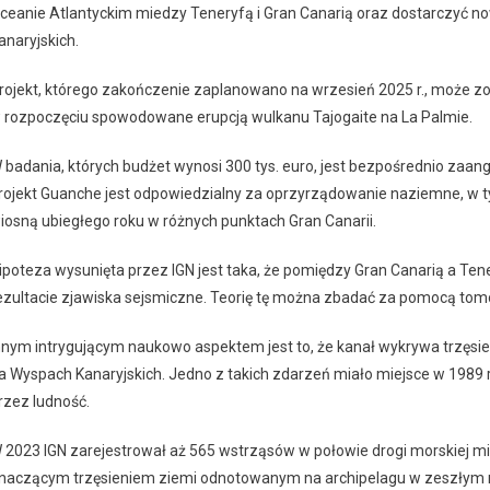
ceanie Atlantyckim miedzy Teneryfą i Gran Canarią oraz dostarczyć
anaryjskich.
rojekt, którego zakończenie zaplanowano na wrzesień 2025 r., może zo
 rozpoczęciu spowodowane erupcją wulkanu Tajogaite na La Palmie.
 badania, których budżet wynosi 300 tys. euro, jest bezpośrednio za
rojekt Guanche jest odpowiedzialny za oprzyrządowanie naziemne, w t
iosną ubiegłego roku w różnych punktach Gran Canarii.
ipoteza wysunięta przez IGN jest taka, że ​​pomiędzy Gran Canarią a Te
ezultacie zjawiska sejsmiczne. Teorię tę można zbadać za pomocą tomo
nnym intrygującym naukowo aspektem jest to, że kanał wykrywa trzęsienia
a Wyspach Kanaryjskich. Jedno z takich zdarzeń miało miejsce w 1989 
rzez ludność.
 2023 IGN zarejestrował aż 565 wstrząsów w połowie drogi morskiej mi
naczącym trzęsieniem ziemi odnotowanym na archipelagu w zeszłym r