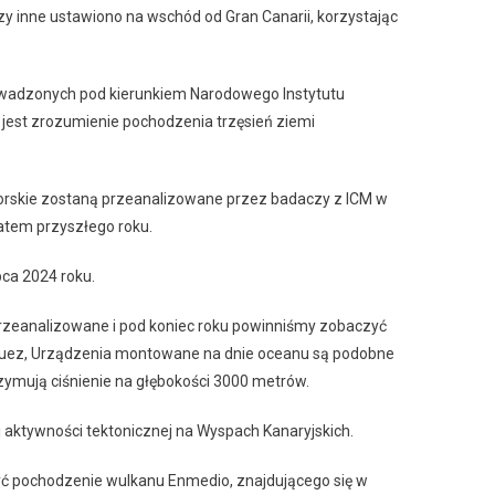
zy inne ustawiono na wschód od Gran Canarii, korzystając
rowadzonych pod kierunkiem Narodowego Instytutu
m jest zrozumienie pochodzenia trzęsień ziemi
orskie zostaną przeanalizowane przez badaczy z ICM w
latem przyszłego roku.
pca 2024 roku.
przeanalizowane i pod koniec roku powinniśmy zobaczyć
ínguez, Urządzenia montowane na dnie oceanu są podobne
rzymują ciśnienie na głębokości 3000 metrów.
 aktywności tektonicznej na Wyspach Kanaryjskich.
 pochodzenie wulkanu Enmedio, znajdującego się w