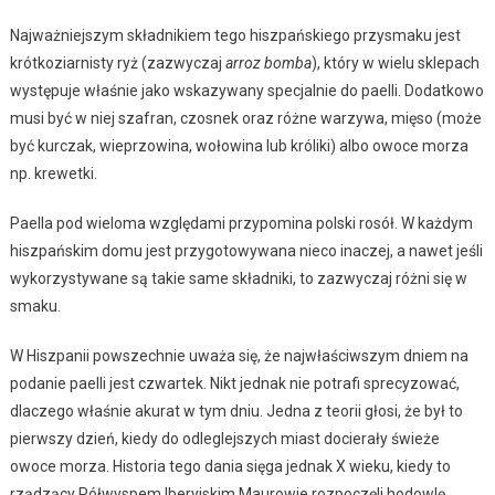
Najważniejszym składnikiem tego hiszpańskiego przysmaku jest
krótkoziarnisty ryż (zazwyczaj
arroz bomba
), który w wielu sklepach
występuje właśnie jako wskazywany specjalnie do paelli. Dodatkowo
musi być w niej szafran, czosnek oraz różne warzywa, mięso (może
być kurczak, wieprzowina, wołowina lub króliki) albo owoce morza
np. krewetki.
Paella pod wieloma względami przypomina polski rosół. W każdym
hiszpańskim domu jest przygotowywana nieco inaczej, a nawet jeśli
wykorzystywane są takie same składniki, to zazwyczaj różni się w
smaku.
W Hiszpanii powszechnie uważa się, że najwłaściwszym dniem na
podanie paelli jest czwartek. Nikt jednak nie potrafi sprecyzować,
dlaczego właśnie akurat w tym dniu. Jedna z teorii głosi, że był to
pierwszy dzień, kiedy do odleglejszych miast docierały świeże
owoce morza. Historia tego dania sięga jednak X wieku, kiedy to
rządzący Półwyspem Iberyjskim Maurowie rozpoczęli hodowlę