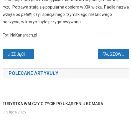
ryżu. Potrawa stała się popularna dopiero w XIX wieku. Paella nazwę
wzięła od
patelli
, czyli specjalnego rzymskiego metalowego
naczynia, w którym była przygotowywana.
Fot. NaKanarach.pl
Nawigacja
ZDJĘCIE NA KRAWĘDZI WĄWOZU
FAŁSZOWALI DOKUMENTY DLA MIGRANTÓW
wpisu
POLECANE ARTYKUŁY
TURYSTKA WALCZY O ŻYCIE PO UKĄSZENIU KOMARA
2 lipca 2025