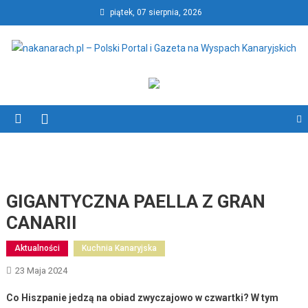
Skip
piątek, 07 sierpnia, 2026
to
content
nakanarach.pl – Polski Portal
nakanarach.pl – Polski Portal i Gazeta na Wyspach Kanaryjskich
i Gazeta na Wyspach
Kanaryjskich
GIGANTYCZNA PAELLA Z GRAN
CANARII
Aktualności
Kuchnia Kanaryjska
23 Maja 2024
Co Hiszpanie jedzą na obiad zwyczajowo w czwartki?
W tym