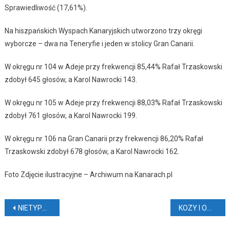
Sprawiedliwość (17,61%).
Na hiszpańskich Wyspach Kanaryjskich utworzono trzy okręgi
wyborcze – dwa na Teneryfie i jeden w stolicy Gran Canarii.
W okręgu nr 104 w Adeje przy frekwencji 85,44% Rafał Trzaskowski
zdobył 645 głosów, a Karol Nawrocki 143.
W okręgu nr 105 w Adeje przy frekwencji 88,03% Rafał Trzaskowski
zdobył 761 głosów, a Karol Nawrocki 199.
W okręgu nr 106 na Gran Canarii przy frekwencji 86,20% Rafał
Trzaskowski zdobył 678 głosów, a Karol Nawrocki 162.
Foto Zdjęcie ilustracyjne – Archiwum na Kanarach.pl
Nawigacja
NIETYPOWY INCYDENT NA LOTNISKU (VIDEO)
KOZY I OWCE ZMNIEJSZĄ RYZYKO POŻARÓW
wpisu