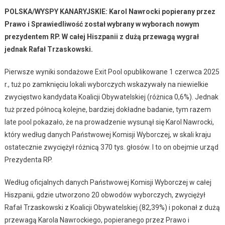
POLSKA/WYSPY KANARYJSKIE: Karol Nawrocki popierany przez
Prawo i Sprawiedliwość został wybrany w wyborach nowym
prezydentem RP. W całej Hiszpanii z dużą przewagą wygrał
jednak Rafał Trzaskowski.
Pierwsze wyniki sondażowe Exit Pool opublikowane 1 czerwca 2025
r., tuż po zamknięciu lokali wyborczych wskazywały na niewielkie
zwycięstwo kandydata Koalicji Obywatelskiej (różnica 0,6%). Jednak
tuż przed północą kolejne, bardziej dokładne badanie, tym razem
late pool pokazało, że na prowadzenie wysunął się Karol Nawrocki,
który według danych Państwowej Komisji Wyborczej, w skali kraju
ostatecznie zwyciężył różnicą 370 tys. głosów. I to on obejmie urząd
Prezydenta RP.
Według oficjalnych danych Państwowej Komisji Wyborczej w całej
Hiszpanii, gdzie utworzono 20 obwodów wyborczych, zwyciężył
Rafał Trzaskowski z Koalicji Obywatelskiej (82,39%) i pokonał z dużą
przewagą Karola Nawrockiego, popieranego przez Prawo i