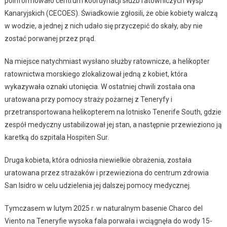
poinformowało centrum koordynacji służb ratowniczych Wysp
Kanaryjskich (CECOES). Świadkowie zgłosili, że obie kobiety walczą
w wodzie, a jednej z nich udało się przyczepić do skały, aby nie
zostać porwanej przez prąd.
Na miejsce natychmiast wysłano służby ratownicze, a helikopter
ratownictwa morskiego zlokalizował jedną z kobiet, która
wykazywała oznaki utonięcia. W ostatniej chwili została ona
uratowana przy pomocy straży pożarnej z Teneryfy i
przetransportowana helikopterem na lotnisko Tenerife South, gdzie
zespół medyczny ustabilizował jej stan, a następnie przewieziono ją
karetką do szpitala Hospiten Sur.
Druga kobieta, która odniosła niewielkie obrażenia, została
uratowana przez strażaków i przewieziona do centrum zdrowia
San Isidro w celu udzielenia jej dalszej pomocy medycznej.
Tymczasem w lutym 2025 r. w naturalnym basenie Charco del
Viento na Teneryfie wysoka fala porwała i wciągnęła do wody 15-