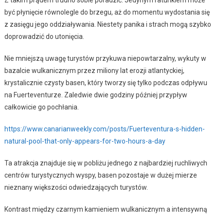
Z takim prądem trudno sobie poradzić. Jedynym ratunkiem może
być płynięcie równolegle do brzegu, aż do momentu wydostania się
z zasięgu jego oddziaływania. Niestety panika i strach mogą szybko
doprowadzić do utonięcia.
Nie mniejszą uwagę turystów przykuwa niepowtarzalny, wykuty w
bazalcie wulkanicznym przez miliony lat erozji atlantyckiej,
krystalicznie czysty basen, który tworzy się tylko podczas odpływu
na Fuerteventurze. Zaledwie dwie godziny później przypływ
całkowicie go pochłania.
https://www.canarianweekly.com/posts/Fuerteventura-s-hidden-
natural-pool-that-only-appears-for-two-hours-a-day
Ta atrakcja znajduje się w pobliżu jednego z najbardziej ruchliwych
centrów turystycznych wyspy, basen pozostaje w dużej mierze
nieznany większości odwiedzających turystów.
Kontrast między czarnym kamieniem wulkanicznym a intensywną