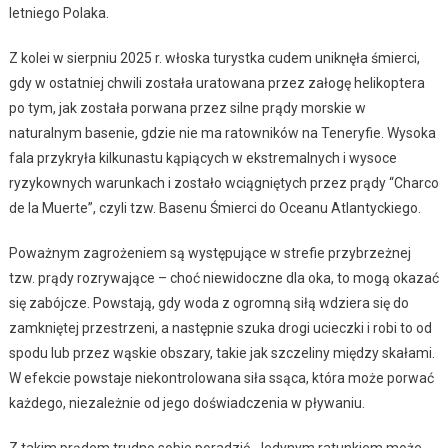
letniego Polaka.
Z kolei w sierpniu 2025 r. włoska turystka cudem uniknęła śmierci,
gdy w ostatniej chwili została uratowana przez załogę helikoptera
po tym, jak została porwana przez silne prądy morskie w
naturalnym basenie, gdzie nie ma ratowników na Teneryfie. Wysoka
fala przykryła kilkunastu kąpiących w ekstremalnych i wysoce
ryzykownych warunkach i zostało wciągniętych przez prądy “Charco
de la Muerte”, czyli tzw. Basenu Śmierci do Oceanu Atlantyckiego.
Poważnym zagrożeniem są występujące w strefie przybrzeżnej
tzw. prądy rozrywające – choć niewidoczne dla oka, to mogą okazać
się zabójcze. Powstają, gdy woda z ogromną siłą wdziera się do
zamkniętej przestrzeni, a następnie szuka drogi ucieczki i robi to od
spodu lub przez wąskie obszary, takie jak szczeliny między skałami.
W efekcie powstaje niekontrolowana siła ssąca, która może porwać
każdego, niezależnie od jego doświadczenia w pływaniu.