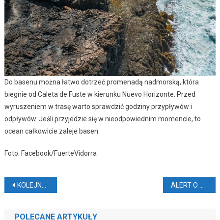
Do basenu można łatwo dotrzeć promenadą nadmorską, która
biegnie od Caleta de Fuste w kierunku Nuevo Horizonte. Przed
wyruszeniem w trasę warto sprawdzić godziny przypływów i
odpływów. Jeśli przyjedzie się w nieodpowiednim momencie, to
ocean całkowicie zaleje basen.
Foto: Facebook/FuerteVidorra
Nawigacja
KOLEJNE WSTRZĄSY NA TENERYFIE
ALERT O WYBUCHU WULKANU I EWAKUACJA (VIDEO)
wpisu
POLECANE ARTYKUŁY