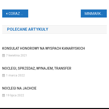
Nawigacja
CORAZ WIĘCEJ IMIGRANTÓW Z AFRYKI PRZYBYWA NA KANARY
MINIMARKET BG-BOOOM NA GRAN CANARII
wpisu
POLECANE ARTYKUŁY
KONSULAT HONOROWY NA WYSPACH KANARYSKICH
7 kwietnia 2021
NOCLEGI, SPRZEDAŻ, WYNAJEM, TRANSFER
1 marca 2022
NOCLEGI NA JACHCIE
19 lipca 2022