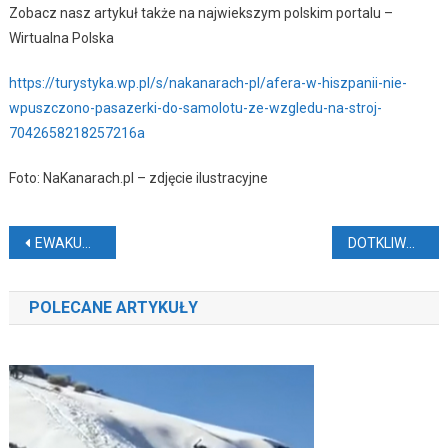
Zobacz nasz artykuł także na najwiekszym polskim portalu –
Wirtualna Polska
https://turystyka.wp.pl/s/nakanarach-pl/afera-w-hiszpanii-nie-
wpuszczono-pasazerki-do-samolotu-ze-wzgledu-na-stroj-
7042658218257216a
Foto: NaKanarach.pl – zdjęcie ilustracyjne
Nawigacja
EWAKUACJA Z POWODU REKINA
DOTKLIWA KARA ZA KARMIENIE GOŁĘBI
wpisu
POLECANE ARTYKUŁY