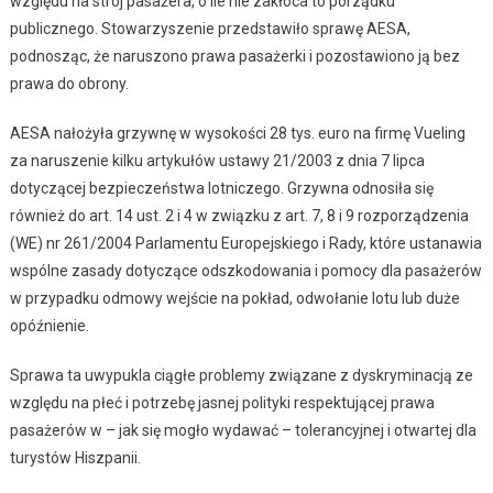
względu na strój pasażera, o ile nie zakłóca to porządku
publicznego. Stowarzyszenie przedstawiło sprawę AESA,
podnosząc, że naruszono prawa pasażerki i pozostawiono ją bez
prawa do obrony.
AESA nałożyła grzywnę w wysokości 28 tys. euro na firmę Vueling
za naruszenie kilku artykułów ustawy 21/2003 z dnia 7 lipca
dotyczącej bezpieczeństwa lotniczego. Grzywna odnosiła się
również do art. 14 ust. 2 i 4 w związku z art. 7, 8 i 9 rozporządzenia
(WE) nr 261/2004 Parlamentu Europejskiego i Rady, które ustanawia
wspólne zasady dotyczące odszkodowania i pomocy dla pasażerów
w przypadku odmowy wejście na pokład, odwołanie lotu lub duże
opóźnienie.
Sprawa ta uwypukla ciągłe problemy związane z dyskryminacją ze
względu na płeć i potrzebę jasnej polityki respektującej prawa
pasażerów w – jak się mogło wydawać – tolerancyjnej i otwartej dla
turystów Hiszpanii.