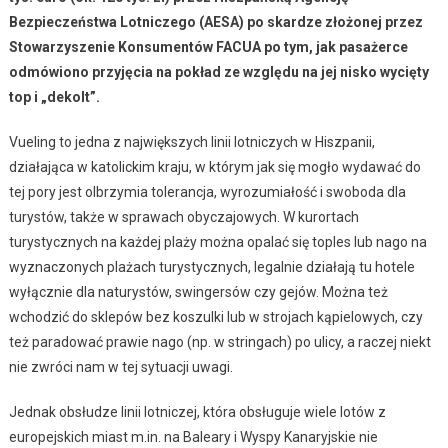
Bezpieczeństwa Lotniczego (AESA) po skardze złożonej przez
Stowarzyszenie Konsumentów FACUA po tym, jak pasażerce
odmówiono przyjęcia na pokład ze względu na jej nisko wycięty
top i „dekolt”.
Vueling to jedna z największych linii lotniczych w Hiszpanii,
działająca w katolickim kraju, w którym jak się mogło wydawać do
tej pory jest olbrzymia tolerancja, wyrozumiałość i swoboda dla
turystów, także w sprawach obyczajowych. W kurortach
turystycznych na każdej plaży można opalać się toples lub nago na
wyznaczonych plażach turystycznych, legalnie działają tu hotele
wyłącznie dla naturystów, swingersów czy gejów. Można też
wchodzić do sklepów bez koszulki lub w strojach kąpielowych, czy
też paradować prawie nago (np. w stringach) po ulicy, a raczej niekt
nie zwróci nam w tej sytuacji uwagi.
Jednak obsłudze linii lotniczej, która obsługuje wiele lotów z
europejskich miast m.in. na Baleary i Wyspy Kanaryjskie nie