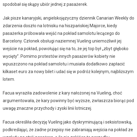
spodobał się skąpy ubiór jednej z pasażerek.
Jak pisze kanaryjski, angielskojęzyczny dziennik Canarian Weekly do
zdarzenia doszło na lotnisku na hiszpańskiej Majorce, kiedy
pasażerka próbowała wejść na pokład samolotu lecącego do
Barcelony. Członek obsługi naziemnej Vueling uniemożliwił jej
wejście na pokład, powołując się na to, że jej top był „zbyt głęboko
wycięty”. Pomimo protestów innych pasażerów kobiety nie
wpuszczono na pokład samolotu i musiała dodatkowo zapłacić
kilkaset euro za nowy bilet i udać się w podróż kolejnym, najbliższym
lotem.
Facua wyraziła zadowolenie z kary nałożonej na Vueling, choć
argumentowała, że ​​kary powinny być wyższe, zwłaszcza biorąc pod
uwagę znaczne przychody i zyski linii lotniczej.
Facua określiła decyzję Vueling jako dyskryminującą i seksistowską,
podkreślając, że żadne przepisy nie zabraniają wejścia na pokład ze