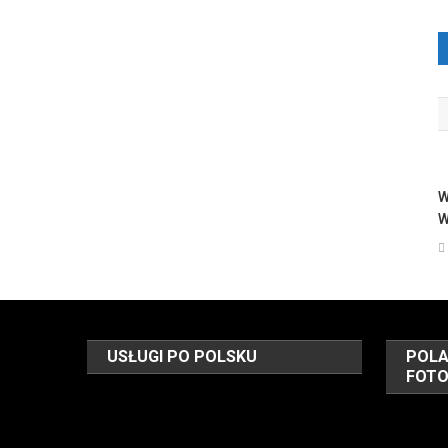
W
W
USŁUGI PO POLSKU
POLA
FOT