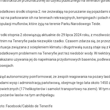
nfrastrukturze przeznaczonej do użytku publicznego na terenach górski
odatkowo środki stopnia 2. nie zezwalają na poruszanie się pojazdami 
raz na parkowanie ich na terenach rekreacyjnych, kempingach i polach
opulacji muflonów, które żyją na terenie Parku Narodowego Teide.
rodki stopnia 2 obowiązują aktualnie do 29 lipca 2024 roku, z możliwośc
etnim na Teneryfie pada niezwykle rzadko. Czasem zdarza się, że przez k
ytuacja związana z ociepleniem klimatu i długotrwałą suszą staje się 
odatkowym problemem na Teneryfie jest też niedobór wody. W niektór
akazano używania jej do napełniania przydomowych basenów, podlew
osesjach.
ząd autonomiczny poinformował, że zespół reagowania na pożary lasó
adami wysp i administracją państwową, obejmuje tego lata około 1450 ż
owietrznych (17 helikopterów i samolot transportowy na ziemi). W tym r
 pożarów lasów na tym archipelagu.
oto: Facebook/Cabildo de Tenerife