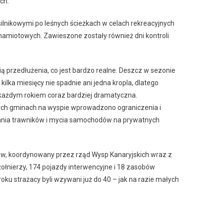
ch.
silnikowymi po leśnych ścieżkach w celach rekreacyjnych
 namiotowych. Zawieszone zostały również dni kontroli
ią przedłużenia, co jest bardzo realne. Deszcz w sezonie
ilka miesięcy nie spadnie ani jedna kropla, dlatego
z każdym rokiem coraz bardziej dramatyczna.
ych gminach na wyspie wprowadzono ograniczenia i
ania trawników i mycia samochodów na prywatnych
w, koordynowany przez rząd Wysp Kanaryjskich wraz z
ołnierzy, 174 pojazdy interwencyjne i 18 zasobów
oku strażacy byli wzywani już do 40 – jak na razie małych