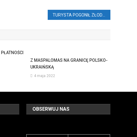
TURYSTA POGONIŁ ZŁODZIEJA NA PLAŻY (VIDEO)
 PŁATNOŚCI
Z MASPALOMAS NA GRANICĘ POLSKO-
UKRAIŃSKĄ
4 maja 2022
OBSERWUJ NAS