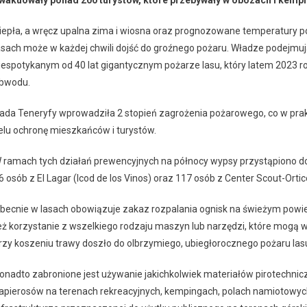
wakuowały ponad 200 turystów, które przebywały w obozach i kemp
iepła, a wręcz upalna zima i wiosna oraz prognozowane temperatury po
asach może w każdej chwili dojść do groźnego pożaru. Władze podejmu
iespotykanym od 40 lat gigantycznym pożarze lasu, który latem 2023 r
bwodu.
ada Teneryfy wprowadziła 2 stopień zagrożenia pożarowego, co w pra
elu ochronę mieszkańców i turystów.
 ramach tych działań prewencyjnych na północy wypsy przystąpiono do 
6 osób z El Lagar (Icod de los Vinos) oraz 117 osób z Center Scout-Ortic
becnie w lasach obowiązuje zakaz rozpalania ognisk na świeżym powietr
eż korzystanie z wszelkiego rodzaju maszyn lub narzędzi, które mogą wyr
rzy koszeniu trawy doszło do olbrzymiego, ubiegłorocznego pożaru lasu
onadto zabronione jest używanie jakichkolwiek materiałów pirotechni
apierosów na terenach rekreacyjnych, kempingach, polach namiotowych,