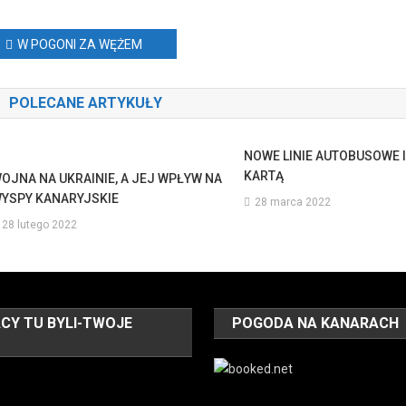
Nawigacja
W POGONI ZA WĘŻEM
wpisu
POLECANE ARTYKUŁY
NOWE LINIE AUTOBUSOWE I
KARTĄ
OJNA NA UKRAINIE, A JEJ WPŁYW NA
YSPY KANARYJSKIE
28 marca 2022
28 lutego 2022
CY TU BYLI-TWOJE
POGODA NA KANARACH
O