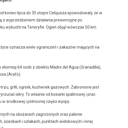
ingach.
d koniec lipca do 35 stopni Celsjusza spowodowały, że w
ją z wyprzedzeniem działania prewencyjne po
oku wybuchł na Teneryfie. Ogień objął wówczas 50 km
ktyce oznacza wiele ograniczeń i zakazów mających na
eksmisji 64 osób z obiektu Madre del Agua (Granadilla),
osa (Arafo).
zu, grilli, ognisk, kuchenek gazowych. Zabronione jest
zucać iskry. To właśnie od kosiarki spalinowej i prac
 w środkowej i północnej części wyspy.
cznych na obszarach zagrożonych oraz palenie
 ścieżkach i szlakach, punktach widokowych i innej