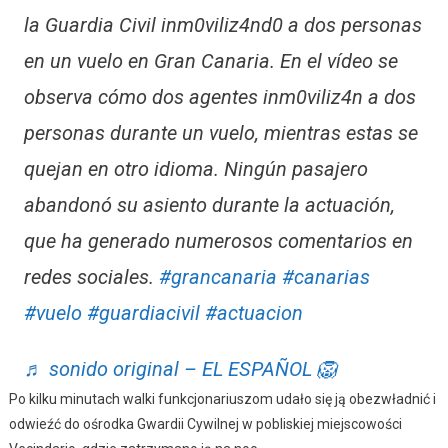
la Guardia Civil inm0viliz4nd0 a dos personas
en un vuelo en Gran Canaria. En el vídeo se
observa cómo dos agentes inm0viliz4n a dos
personas durante un vuelo, mientras estas se
quejan en otro idioma. Ningún pasajero
abandonó su asiento durante la actuación,
que ha generado numerosos comentarios en
redes sociales.
#grancanaria
#canarias
#vuelo
#guardiacivil
#actuacion
♬ sonido original – EL ESPAÑOL 🦁
Po kilku minutach walki funkcjonariuszom udało się ją obezwładnić i
odwieźć do ośrodka Gwardii Cywilnej w pobliskiej miejscowości