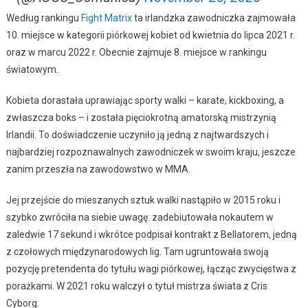
Według rankingu
Fight Matrix
ta irlandzka zawodniczka zajmowała
10. miejsce w kategorii piórkowej kobiet od kwietnia do lipca 2021 r.
oraz w marcu 2022 r. Obecnie zajmuje 8. miejsce w rankingu
światowym.
Kobieta dorastała uprawiając sporty walki – karate, kickboxing, a
zwłaszcza boks – i została pięciokrotną amatorską mistrzynią
Irlandii. To doświadczenie uczyniło ją jedną z najtwardszych i
najbardziej rozpoznawalnych zawodniczek w swoim kraju, jeszcze
zanim przeszła na zawodowstwo w MMA.
Jej przejście do mieszanych sztuk walki nastąpiło w 2015 roku i
szybko zwróciła na siebie uwagę: zadebiutowała nokautem w
zaledwie 17 sekund i wkrótce podpisał kontrakt z Bellatorem, jedną
z czołowych międzynarodowych lig. Tam ugruntowała swoją
pozycję pretendenta do tytułu wagi piórkowej, łącząc zwycięstwa z
porażkami. W 2021 roku walczył o tytuł mistrza świata z Cris
Cyborg.