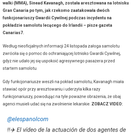
walki (MMA), Sinead Kavanagh, została aresztowana na lotnisku
Gran Canaria po tym, jak rzekomo zaatakowała dwóch
funkcjonariuszy Gwardii Cywilnej podczas incydentu na
pokładzie samolotu lecącego do Irlandii – pisze gazeta
Canarias7.
Według nieoficjalnych informacji 24 listopada załoga samolotu
zwróciła się o pomoc do ochraniającej lotnisko Gwardii Cywilnej,
gdyż nie udało jej się uspokoić agresywnego pasażera przed
startem samolotu.
Gdy funkcjonariusze weszli na pokład samolotu, Kavanagh miała
stawiać opór przy aresztowaniu i uderzyła kilka razy
funkcjonariuszy, powodując na tyle poważne obrażenia, że ​​obaj
agenci musieli udać się na zwolnienie lekarskie.
ZOBACZ VIDEO:
@elespanolcom
‼️✈️ El vídeo de la actuación de dos agentes de