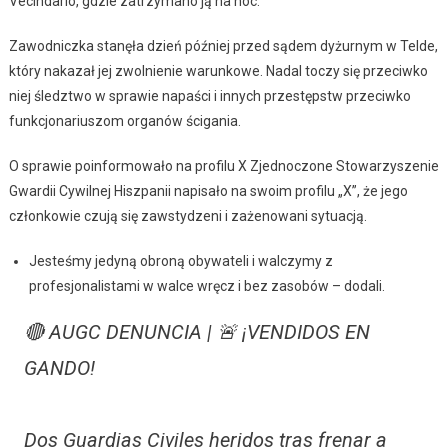
Vecindario, gdzie zatrzymano ją na noc.
Zawodniczka stanęła dzień później przed sądem dyżurnym w Telde,
który nakazał jej zwolnienie warunkowe. Nadal toczy się przeciwko
niej śledztwo w sprawie napaści i innych przestępstw przeciwko
funkcjonariuszom organów ścigania.
O sprawie poinformowało na profilu X Zjednoczone Stowarzyszenie
Gwardii Cywilnej Hiszpanii napisało na swoim profilu „X”, że jego
członkowie czują się zawstydzeni i zażenowani sytuacją.
Jesteśmy jedyną obroną obywateli i walczymy z
profesjonalistami w walce wręcz i bez zasobów – dodali.
🔴 AUGC DENUNCIA | 🚨 ¡VENDIDOS EN
GANDO!
​Dos Guardias Civiles heridos tras frenar a