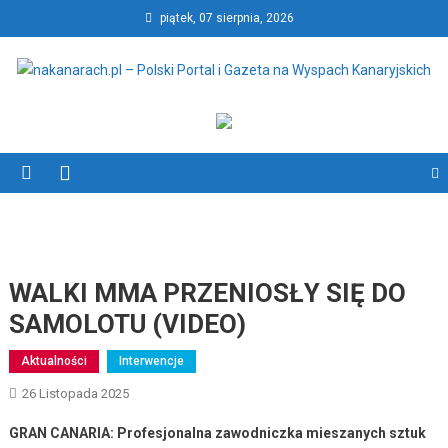
Skip
piątek, 07 sierpnia, 2026
to
content
nakanarach.pl – Polski Portal
nakanarach.pl – Polski Portal i Gazeta na Wyspach Kanaryjskich
i Gazeta na Wyspach
Kanaryjskich
WALKI MMA PRZENIOSŁY SIĘ DO
SAMOLOTU (VIDEO)
Aktualności
Interwencje
26 Listopada 2025
GRAN CANARIA: Profesjonalna zawodniczka mieszanych sztuk