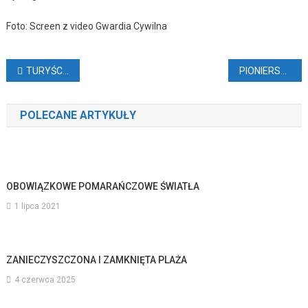
Foto: Screen z video Gwardia Cywilna
Nawigacja
TURYŚCI NARZEKAJĄ NA CHAOS NA LOTNISKACH (VIDEO)
PIONIERSKI LOT BEZ SILNIKA NAD KANARAMI (VIDEO)
wpisu
POLECANE ARTYKUŁY
OBOWIĄZKOWE POMARAŃCZOWE ŚWIATŁA
1 lipca 2021
ZANIECZYSZCZONA I ZAMKNIĘTA PLAŻA
4 czerwca 2025