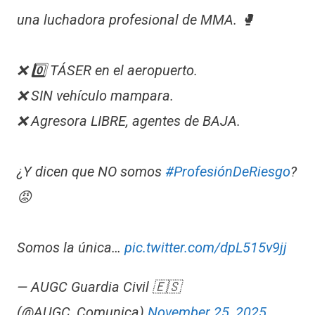
una luchadora profesional de MMA. 🥊
❌ 0️⃣ TÁSER en el aeropuerto.
❌ SIN vehículo mampara.
❌ Agresora LIBRE, agentes de BAJA.
​¿Y dicen que NO somos
#ProfesiónDeRiesgo
?
😡
Somos la única…
pic.twitter.com/dpL515v9jj
— AUGC Guardia Civil 🇪🇸
(@AUGC_Comunica)
November 25, 2025