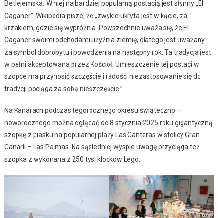
Betlejemska
.
W niej najbardziej popularną postacią jest słynny „El
Caganer”. Wikipedia pisze, że „zwykle ukryta jest w kącie, za
krzakiem, gdzie się wypróżnia. Powszechnie uważa się, że El
Caganer swoimi odchodami użyźnia ziemię, dlatego jest uważany
za symbol dobrobytu i powodzenia na następny rok. Ta tradycja jest
w pełni akceptowana przez Kościół. Umieszczenie tej postaci w
szopce ma przynosić szczęście i radość, niezastosowanie się do
tradycji pociąga za sobą nieszczęście.”
Na Kanarach podczas tegorocznego okresu świąteczno –
noworocznego można oglądać do 8 stycznia 2025 roku gigantyczną
szopkę z piasku na popularnej plaży Las Canteras w stolicy Gran
Canarii – Las Palmas. Na sąsiedniej wyspie uwagę przyciąga też
szopka z wykonana z 250 tys. klocków Lego.