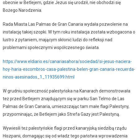
obecnie w Betlejem, gdzie Jezus się urodził, nie obchodzi się
Bożego Narodzenia.
Rada Miasta Las Palmas de Gran Canaria wydała pozwolenie na
instalację takiej szopki. W tym roku instalacja została wzbogacona o
lustro z pytaniem, mającym skłonić ludzi do refleksji nad
problemami społecznymi współczesnego świata.
https://www.eldiario.es/canariasahora/sociedad/si-jesus-naciera-
hoy-haria-escombros-casa-palestina-belen-gran-canaria-recuerda-
ninos-asesinados_1_11935699.html
W grudniu społeczność palestyńska na Kanarach demonstrowała
też przed Betlejem znajdującym się w parku San Telmo de Las
Palmas de Gran Canaria, umieszczając tam małe flagi Palestyny,
przypominając, że Betlejem jako Strefa Gazy jest Palestyną.
Wywiesili też palestyńskie flagi przed kanaryjską siedzibą rządu
Hiszpanii, domagając się od władz tego państwa wprowadzenia