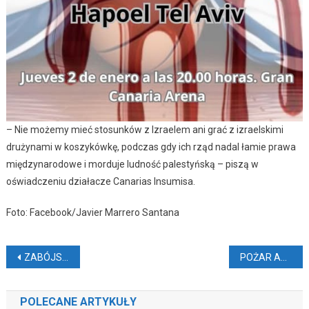
– Nie możemy mieć stosunków z Izraelem ani grać z izraelskimi
drużynami w koszykówkę, podczas gdy ich rząd nadal łamie prawa
międzynarodowe i morduje ludność palestyńską – piszą w
oświadczeniu działacze Canarias Insumisa.
Foto: Facebook/Javier Marrero Santana
Nawigacja
ZABÓJSTWO TURYSTY NA WAKACJACH
POŻAR AUTOBUSU TURYSTYCZNEGO
wpisu
POLECANE ARTYKUŁY