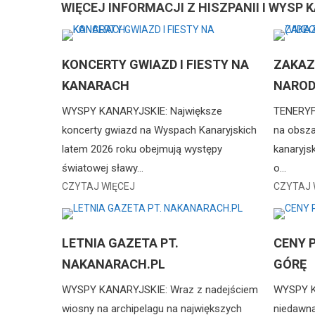
WIĘCEJ INFORMACJI Z HISZPANII I WYSP
KONCERTY GWIAZD I FIESTY NA
ZAKAZ
KANARACH
NAROD
WYSPY KANARYJSKIE: Największe
TENERYFA
koncerty gwiazd na Wyspach Kanaryjskich
na obsza
latem 2026 roku obejmują występy
kanaryjs
światowej sławy…
o…
CZYTAJ WIĘCEJ
CZYTAJ 
LETNIA GAZETA PT.
CENY 
NAKANARACH.PL
GÓRĘ
WYSPY KANARYJSKIE: Wraz z nadejściem
WYSPY K
wiosny na archipelagu na największych
niedawna