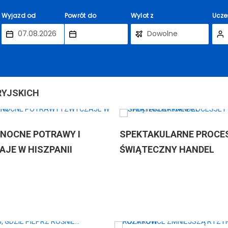
Wyjazd od
Powrót do
Wylot z
Ucze
RYJSKICH
OTRAWY I
SPEKTAKULARNE PROCESJE I
SZPANII
ŚWIĄTECZNY HANDEL