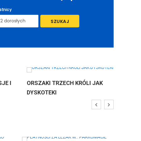
stnicy
SZUKAJ
ORSZAKI TRZECH KRÓLI JAK
ORSZAKI TRZEC
DYSKOTEKI