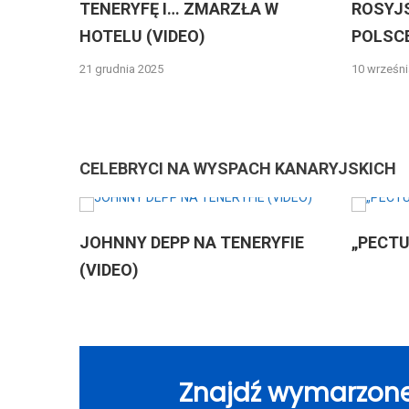
TENERYFĘ I… ZMARZŁA W
ROSYJSKICH DR
HOTELU (VIDEO)
POLSCE
21 grudnia 2025
10 września 2025
CELEBRYCI NA WYSPACH KANARYJSKICH
JOHNNY DEPP NA TENERYFIE
„PECTUS” NA T
(VIDEO)
Znajdź wymarzone