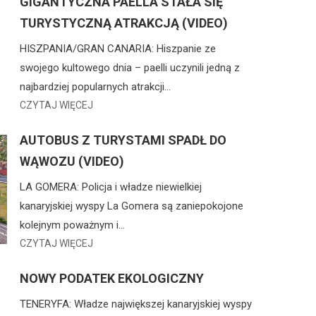
GIGANTYCZNA PAELLA STAŁA SIĘ
TURYSTYCZNĄ ATRAKCJĄ (VIDEO)
HISZPANIA/GRAN CANARIA: Hiszpanie ze
swojego kultowego dnia – paelli uczynili jedną z
najbardziej popularnych atrakcji…
CZYTAJ WIĘCEJ
AUTOBUS Z TURYSTAMI SPADŁ DO
WĄWOZU (VIDEO)
LA GOMERA: Policja i władze niewielkiej
kanaryjskiej wyspy La Gomera są zaniepokojone
kolejnym poważnym i…
CZYTAJ WIĘCEJ
NOWY PODATEK EKOLOGICZNY
TENERYFA: Władze największej kanaryjskiej wyspy