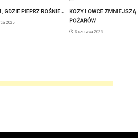
IE PIEPRZ ROŚNIE…
KOZY I OWCE ZMNIEJSZĄ RYZY
POŻARÓW
3 czerwca 2025