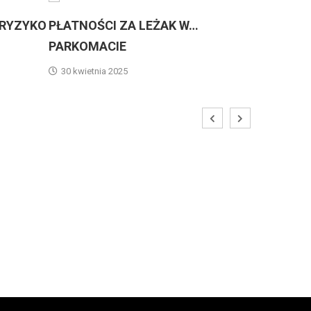
KO
PŁATNOŚCI ZA LEŻAK W…
„CZARNY DIABEŁ
PARKOMACIE
KANARÓW
30 kwietnia 2025
23 lutego 2025