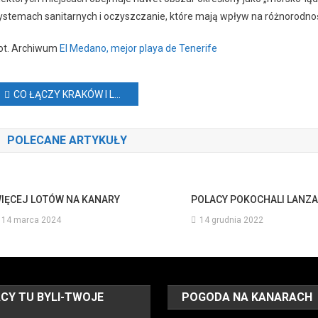
ystemach sanitarnych i oczyszczanie, które mają wpływ na różnorodnoś
ot. Archiwum
El Medano, mejor playa de Tenerife
Nawigacja
CO ŁĄCZY KRAKÓW I LANZAROTE?
wpisu
POLECANE ARTYKUŁY
IĘCEJ LOTÓW NA KANARY
POLACY POKOCHALI LANZ
14 marca 2024
14 grudnia 2022
CY TU BYLI-TWOJE
POGODA NA KANARACH
O