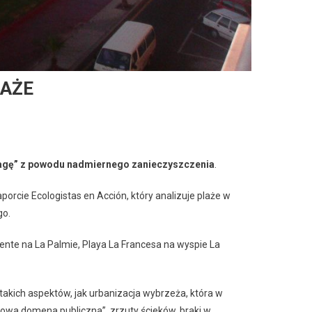
LAŻE
flagę” z powodu nadmiernego zanieczyszczenia
.
orcie Ecologistas en Acción, który analizuje plaże w
go.
ente na La Palmie, Playa La Francesa na wyspie La
akich aspektów, jak urbanizacja wybrzeża, która w
owa domena publiczna”, zrzuty ścieków, braki w