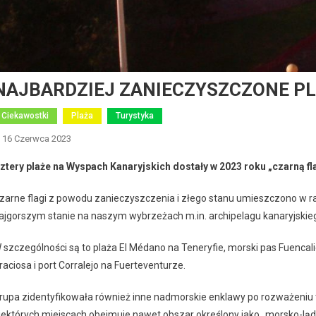
NAJBARDZIEJ ZANIECZYSZCZONE P
Ciekawostki
Plaża
Turystyka
16 Czerwca 2023
ztery plaże na Wyspach Kanaryjskich dostały w 2023 roku „czarną 
zarne flagi z powodu zanieczyszczenia i złego stanu umieszczono w rap
ajgorszym stanie na naszym wybrzeżach m.in. archipelagu kanaryjskie
 szczególności są to plaża El Médano na Teneryfie, morski pas Fuencali
raciosa i port Corralejo na Fuerteventurze.
rupa zidentyfikowała również inne nadmorskie enklawy po rozważeniu t
iektórych miejscach obejmuje nawet obszar określony jako „morsko-ląd