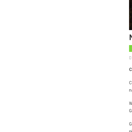
C
C
n
W
G
G
n