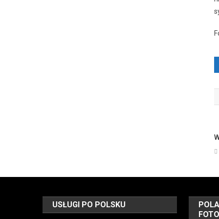
s
F
W
USŁUGI PO POLSKU
POLA
FOT