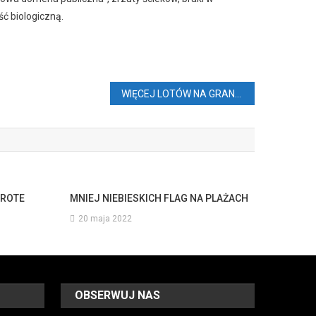
ć biologiczną.
WIĘCEJ LOTÓW NA GRAN CANARIĘ
AROTE
MNIEJ NIEBIESKICH FLAG NA PLAŻACH
20 maja 2022
OBSERWUJ NAS