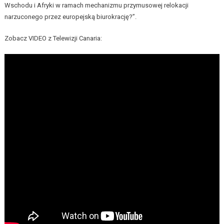
Wschodu i Afryki w ramach mechanizmu przymusowej relokacji
narzuconego przez europejską biurokrację?”.
Zobacz VIDEO z Telewizji Canaria: