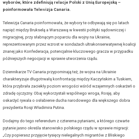
wyborów, które zdefiniują relacje Polski z Unią Europejską –
poinformowała Tele
w
izja Canaria.
Telewizja Canaria poinformowała, że wybory te odbywają się po latach
napięć między Brukselą a Warszawą w kwestii polityki sądowniczej i
migracyjnej, przy słabnącym poparciu dla wojny na Ukrainie,
reprezentowanym przez wzrost w sondażach ultrakonserwatywnej koalicji
znanej jako Konfederacja, potencjalnie kluczowego gracza w przypadku
późniejszych negocjacji w sprawie utworzenia rządu.
Dziennikarze TV Canaria przypominają też, że wojna na Ukrainie
charakteryzuje długotrwałą konfrontację między Kaczyńskim a Tuskiem,
która przybrała zaciekły poziom wrogości wśród wzajemnych oskarżeń o
zdradę ojczyzny. Obaj wykorzystali wspólnego wroga, Rosję, aby
oskarżyć rywala o osłabienie ducha narodowego dla większego dobra
prezydenta Rosji Władimira Putina.
Dodajmy do tego referendum z czterema pytaniami, a którego czwarte
pytanie jasno określa stanowisko polskiego rządu w sprawie migracji:
„Czy popierasz przyjęcie tysięcy nielegalnych migrantów z Bliskiego