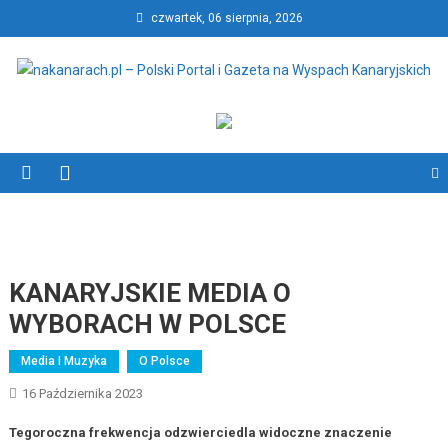
Skip
czwartek, 06 sierpnia, 2026
to
content
nakanarach.pl – Polski Portal
nakanarach.pl – Polski Portal i Gazeta na Wyspach Kanaryjskich
i Gazeta na Wyspach
Kanaryjskich
KANARYJSKIE MEDIA O
WYBORACH W POLSCE
Media I Muzyka
O Polsce
16 Października 2023
Tegoroczna frekwencja odzwierciedla widoczne znaczenie