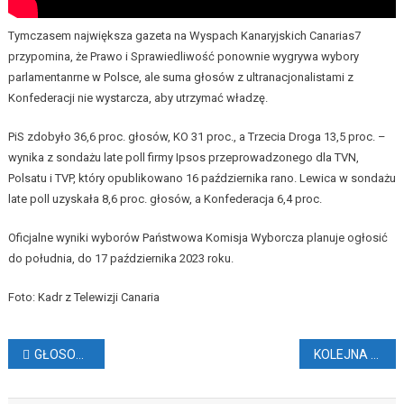
Tymczasem największa gazeta na Wyspach Kanaryjskich Canarias7
przypomina, że Prawo i Sprawiedliwość ponownie wygrywa wybory
parlamentanrne w Polsce, ale suma głosów z ultranacjonalistami z
Konfederacji nie wystarcza, aby utrzymać władzę.
PiS zdobyło 36,6 proc. głosów, KO 31 proc., a Trzecia Droga 13,5 proc. –
wynika z sondażu late poll firmy Ipsos przeprowadzonego dla TVN,
Polsatu i TVP, który opublikowano 16 października rano. Lewica w sondażu
late poll uzyskała 8,6 proc. głosów, a Konfederacja 6,4 proc.
Oficjalne wyniki wyborów Państwowa Komisja Wyborcza planuje ogłosić
do południa, do 17 października 2023 roku.
Foto: Kadr z Telewizji Canaria
Nawigacja
GŁOSOWANIE POLAKÓW NA KANARACH – PIS STRACIŁ WIĘKSZOŚĆ (AKTUALIZACJA)
KOLEJNA AKCJA SZCZEPIEŃ NA KANARACH
wpisu