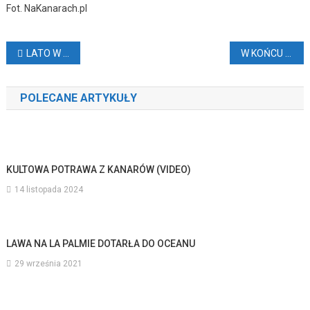
Fot. NaKanarach.pl
Nawigacja
LATO W PRZEDWIOŚNIU NA KANARACH
W KOŃCU SPADNIE DESZCZ
wpisu
POLECANE ARTYKUŁY
KULTOWA POTRAWA Z KANARÓW (VIDEO)
14 listopada 2024
LAWA NA LA PALMIE DOTARŁA DO OCEANU
29 września 2021