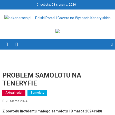
Skip
sobota, 08 sierpnia, 2026
to
content
nakanarach.pl – Polski Portal
nakanarach.pl – Polski Portal i Gazeta na Wyspach Kanaryjskich
i Gazeta na Wyspach
Kanaryjskich
PROBLEM SAMOLOTU NA
TENERYFIE
Aktualności
Samoloty
20 Marca 2024
Z powodu incydentu małego samolotu 18 marca 2024 roku