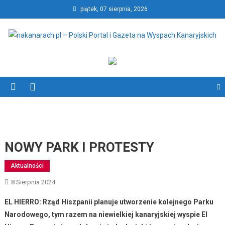
Skip
piątek, 07 sierpnia, 2026
to
content
nakanarach.pl – Polski Portal
nakanarach.pl – Polski Portal i Gazeta na Wyspach Kanaryjskich
i Gazeta na Wyspach
Kanaryjskich
NOWY PARK I PROTESTY
Aktualności
8 Sierpnia 2024
EL HIERRO: Rząd Hiszpanii planuje utworzenie kolejnego Parku
Narodowego, tym razem na niewielkiej kanaryjskiej wyspie El