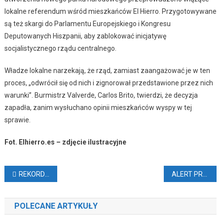
lokalne referendum wśród mieszkańców El Hierro. Przygotowywane
są też skargi do Parlamentu Europejskiego i Kongresu
Deputowanych Hiszpanii, aby zablokować inicjatywę
socjalistycznego rządu centralnego.
Władze lokalne narzekają, że rząd, zamiast zaangażować je w ten
proces, „odwrócił się od nich i zignorował przedstawione przez nich
warunki”. Burmistrz Valverde, Carlos Brito, twierdzi, że decyzja
zapadła, zanim wysłuchano opinii mieszkańców wyspy w tej
sprawie.
Fot. Elhierro.es – zdjęcie ilustracyjne
Nawigacja
REKORDOWO DROGIE WAKACJE NA KANARACH
ALERT PRZED UPAŁAMI
wpisu
POLECANE ARTYKUŁY