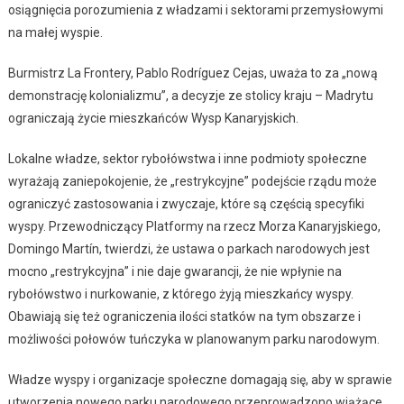
osiągnięcia porozumienia z władzami i sektorami przemysłowymi
na małej wyspie.
Burmistrz La Frontery, Pablo Rodríguez Cejas, uważa to za „nową
demonstrację kolonializmu”, a decyzje ze stolicy kraju – Madrytu
ograniczają życie mieszkańców Wysp Kanaryjskich.
Lokalne władze, sektor rybołówstwa i inne podmioty społeczne
wyrażają zaniepokojenie, że „restrykcyjne” podejście rządu może
ograniczyć zastosowania i zwyczaje, które są częścią specyfiki
wyspy. Przewodniczący Platformy na rzecz Morza Kanaryjskiego,
Domingo Martín, twierdzi, że ustawa o parkach narodowych jest
mocno „restrykcyjna” i nie daje gwarancji, że nie wpłynie na
rybołówstwo i nurkowanie, z którego żyją mieszkańcy wyspy.
Obawiają się też ograniczenia ilości statków na tym obszarze i
możliwości połowów tuńczyka w planowanym parku narodowym.
Władze wyspy i organizacje społeczne domagają się, aby w sprawie
utworzenia nowego parku narodowego przeprowadzono wiążące