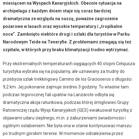
miesiącem na Wyspach Kanaryjskich. Obecnie sytuacja na
archipelagu z każdym dniem staje się coraz bardziej
dramatyczna ze względu na suszę, poważne zagrożenie
pożarowe w lasach oraz wysokie temperatury i „tropikalne
noce”. Zamknięto niektóre drogi i szlaki dla turystów w Parku
Narodowym Teide na Teneryfie. Z problemami zmagają się też
szpitale, w których przy braku klimatyzacji trudno wytrzymać.
Przy ekstremalnych temperaturach sięgających 40 stopni Celsjusza
turystyka wybrała się na popularny, ale uznawany za trudny do
przebycia szlak trekkingowy Camino de los Gracioseros o długości
9,2 km. Jej pokonanie zajmuje średnio 3 godziny. To właśnie tam
podczas tegorocznej fali upałów na Lanzarote odbyła się
dramatyczna akcja ratunkowa, podczas której śmigłowiec Grupy
Ratowniczej rządu Wysp Kanaryjskich (GES) ewakuował turystkę z
objawami udaru cieplnego, m.in. z zaburzeniami świadomości i
ogólnym osłabieniem. Nie była ona w stanie kontynuować marszu
po trudnym górskim terenie. W momencie odnalezienia przez