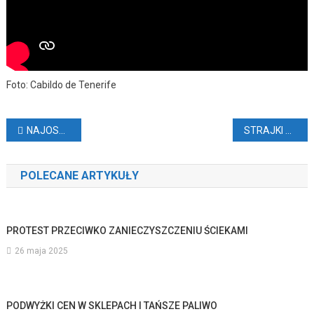
Foto: Cabildo de Tenerife
Nawigacja
NAJOSTRZEJSZY TRÓJKĄTNY CIEŃ NA ŚWIECIE
STRAJKI NA HISZPAŃSKICH LOTNISKACH
wpisu
POLECANE ARTYKUŁY
PROTEST PRZECIWKO ZANIECZYSZCZENIU ŚCIEKAMI
26 maja 2025
PODWYŻKI CEN W SKLEPACH I TAŃSZE PALIWO