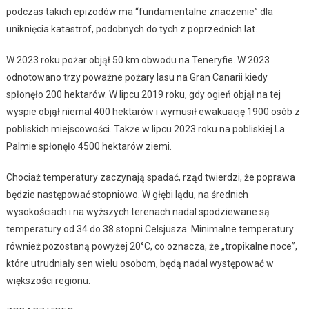
podczas takich epizodów ma “fundamentalne znaczenie” dla
uniknięcia katastrof, podobnych do tych z poprzednich lat.
W 2023 roku pożar objął 50 km obwodu na Teneryfie. W 2023
odnotowano trzy poważne pożary lasu na Gran Canarii kiedy
spłonęło 200 hektarów. W lipcu 2019 roku, gdy ogień objął na tej
wyspie objął niemal 400 hektarów i wymusił ewakuację 1900 osób z
pobliskich miejscowości. Także w lipcu 2023 roku na pobliskiej La
Palmie spłonęło 4500 hektarów ziemi.
Chociaż temperatury zaczynają spadać, rząd twierdzi, że poprawa
będzie następować stopniowo. W głębi lądu, na średnich
wysokościach i na wyższych terenach nadal spodziewane są
temperatury od 34 do 38 stopni Celsjusza. Minimalne temperatury
również pozostaną powyżej 20°C, co oznacza, że „tropikalne noce”,
które utrudniały sen wielu osobom, będą nadal występować w
większości regionu.