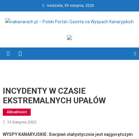
Skip
niedziela, 09 sierpnia, 2026
to
content
nakanarach.pl – Polski Portal
nakanarach.pl – Polski Portal i Gazeta na Wyspach Kanaryjskich
i Gazeta na Wyspach
Kanaryjskich
INCYDENTY W CZASIE
EKSTREMALNYCH UPAŁÓW
Aktualności
13 Sierpnia 2025
WYSPY KANARYJSKIE: Sierpień statystycznie jest najgorętszym