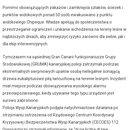
Pomimo obowiązujących zakazów i zamknięcia szlaków, ścieżek i
punktów widokowych ponad 50 osób ewakuowano z punktu
widokowego Chipeque. Władze apelują do społeczeństwa o
przestrzeganie ograniczeń i unikanie wchodzenia na tereny leśne w
najbliższych dniach, aby zmniejszyć ryzyko zarówno dla siebie, jak i
dla ekip interwencyjnych.
Tymczasem na sąsiedniej Gran Canarii funkcjonariusze Grupy
Środowiskowej (GRUMA) kanaryjskiej policji zatrzymali podczas
ekstremalnych sierpniowych upałów osobę nielegalnie ścinającą
drzewa eukaliptusowe piłą łańcuchową na terenie leśnym. Incydent
miał miejsce podczas obowiązywania wysokiego alarmu
przeciwpożarowego, kiedy używanie tego typu urządzeń jest
surowo zabronione.
Policja Wysp Kanaryjskich podjęła natychmiastowe działania po
otrzymaniu ostrzeżenia od Rządowego Centrum Koordynacji
Kryzysowej i Bezpieczeństwa Wysp Kanaryjskich (CECOES) 112.
Dyspozytorzy otrzymali informację, że “duża liczba drzew