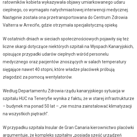
ratowników kobieta wykazywała objawy umiarkowanego udaru
cieplnego, co wymagało natychmiastowej interwencji medycznej.
Następnie została ona przetransportowana do Centrum Zdrowia
Valterra w Arrecife, gdzie otrzymała specjalistyczną opiekę.
W ostatnich dniach w sieciach społecznościowych pojawiły się też
liczne skargi dotyczące niektórych szpitali na Wyspach Kanaryjskich,
opisujące przypadki udarów cieplnych wśród personelu
medycznego oraz pacjentów znoszących w salach temperatury
sięgające nawet 40 stopni, które władze placówek próbują
złagodzić za pomocą wentylatorów.
Według Departamentu Zdrowia rządu kanaryjskiego sytuacja w
szpitalu HUC na Teneryfie wynika z faktu, że w starej infrastrukturze
– budynek ma ponad 50 lat – „nie można zainstalować klimatyzacji
na wszystkich piętrach”.
W przypadku szpitala Insular de Gran Canaria kierownictwo placówki
argumentuje, że kompleks szpitalny „posiada sześć urządzeń