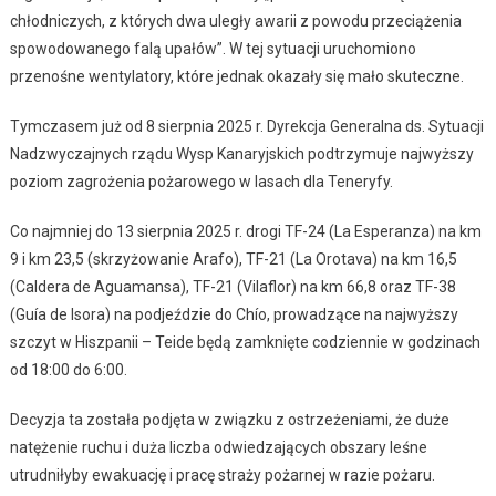
chłodniczych, z których dwa uległy awarii z powodu przeciążenia
spowodowanego falą upałów”. W tej sytuacji uruchomiono
przenośne wentylatory, które jednak okazały się mało skuteczne.
Tymczasem już od 8 sierpnia 2025 r. Dyrekcja Generalna ds. Sytuacji
Nadzwyczajnych rządu Wysp Kanaryjskich podtrzymuje najwyższy
poziom zagrożenia pożarowego w lasach dla Teneryfy.
Co najmniej do 13 sierpnia 2025 r. drogi TF-24 (La Esperanza) na km
9 i km 23,5 (skrzyżowanie Arafo), TF-21 (La Orotava) na km 16,5
(Caldera de Aguamansa), TF-21 (Vilaflor) na km 66,8 oraz TF-38
(Guía de Isora) na podjeździe do Chío, prowadzące na najwyższy
szczyt w Hiszpanii – Teide będą zamknięte codziennie w godzinach
od 18:00 do 6:00.
Decyzja ta została podjęta w związku z ostrzeżeniami, że duże
natężenie ruchu i duża liczba odwiedzających obszary leśne
utrudniłyby ewakuację i pracę straży pożarnej w razie pożaru.