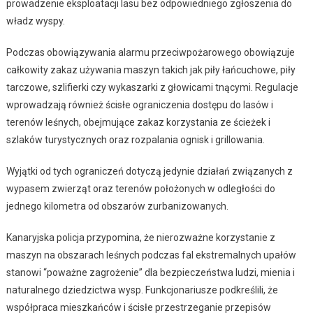
prowadzenie eksploatacji lasu bez odpowiedniego zgłoszenia do
władz wyspy.
Podczas obowiązywania alarmu przeciwpożarowego obowiązuje
całkowity zakaz używania maszyn takich jak piły łańcuchowe, piły
tarczowe, szlifierki czy wykaszarki z głowicami tnącymi. Regulacje
wprowadzają również ścisłe ograniczenia dostępu do lasów i
terenów leśnych, obejmujące zakaz korzystania ze ścieżek i
szlaków turystycznych oraz rozpalania ognisk i grillowania.
Wyjątki od tych ograniczeń dotyczą jedynie działań związanych z
wypasem zwierząt oraz terenów położonych w odległości do
jednego kilometra od obszarów zurbanizowanych.
Kanaryjska policja przypomina, że nierozważne korzystanie z
maszyn na obszarach leśnych podczas fal ekstremalnych upałów
stanowi “poważne zagrożenie” dla bezpieczeństwa ludzi, mienia i
naturalnego dziedzictwa wysp. Funkcjonariusze podkreślili, że
współpraca mieszkańców i ścisłe przestrzeganie przepisów