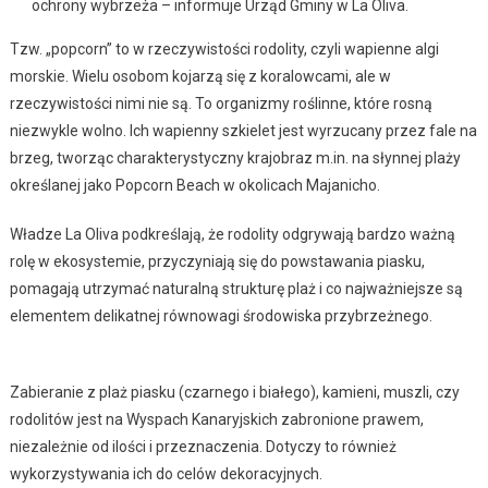
ochrony wybrzeża – informuje Urząd Gminy w La Oliva.
Tzw. „popcorn” to w rzeczywistości rodolity, czyli wapienne algi
morskie. Wielu osobom kojarzą się z koralowcami, ale w
rzeczywistości nimi nie są. To organizmy roślinne, które rosną
niezwykle wolno. Ich wapienny szkielet jest wyrzucany przez fale na
brzeg, tworząc charakterystyczny krajobraz m.in. na słynnej plaży
określanej jako Popcorn Beach w okolicach Majanicho.
Władze La Oliva podkreślają, że rodolity odgrywają bardzo ważną
rolę w ekosystemie, przyczyniają się do powstawania piasku,
pomagają utrzymać naturalną strukturę plaż i co najważniejsze są
elementem delikatnej równowagi środowiska przybrzeżnego.
Zabieranie z plaż piasku (czarnego i białego), kamieni, muszli, czy
rodolitów jest na Wyspach Kanaryjskich zabronione prawem,
niezależnie od ilości i przeznaczenia. Dotyczy to również
wykorzystywania ich do celów dekoracyjnych.