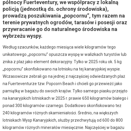
północy Fuerteventury, we współpracy z lokalną
policją (jednostką ds. ochrony środowiska),
prowadzą poszukiwania „popcornu”, tym razem na
terenie prywatnych ogrodów, tarasów i posesji oraz
przywracanie go do naturalnego środowiska na
wybrzeżu wyspy.
Według szacunków, każdego miesiąca wiele kilogramów tego
unikatowego „popcornu” opuszcza wyspę w walizkach turystów lub
znika z plaż jako element dekoracyjny. Tylko w 2025 roku ok. 5 kg
„popcornu” skonfiskowano na lotnisku na tej kanaryjskiej wyspie.
Wczasowicze zebrali go na jednej z najczęściej odwiedzanych plaż
na Fuerteventurze tzw. Popcorn Beach i chcieli go przewieźć jako
pamiątkę w bagażu do swoich krajów. Tylko samego piasku przejęto
na kanaryjskich lotniskach w 2025 r. prawie 650 kilogramów białego i
ponad 300 kilogramów czarnego. Dodatkowo skonfiskowano też
240 kilogramów różnych skamieniałości. Średnio, na większych
lotniskach Wysp Kanaryjskich, służby przechwytują od 600 do 800
kilogramów różnych minerałów miesięcznie. Najczęściej w bagażu