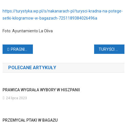
https://turystyka.wp.pl/s/nakanarach-pl/turysci-kradna-na-potege-
setki-kilogramow-w-bagazach-7251189384026496a
Foto: Ayuntamiento La Oliva
Nawigacja
PRAGNIENIE SŁOŃCA I JEDNODNIOWE WYJAZDY (VIDEO)
TURYŚCI RYZYKUJĄ ŻYCIE NAD OCEANEM
wpisu
POLECANE ARTYKUŁY
PRAWICA WYGRAŁA WYBORY W HISZPANII
24 lipca 2023
PRZEMYCAŁ PTAKI W BAGAŻU