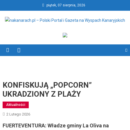
Skip
piątek, 07 sierpnia, 2026
to
content
nakanarach.pl – Polski Portal
nakanarach.pl – Polski Portal i Gazeta na Wyspach Kanaryjskich
i Gazeta na Wyspach
Kanaryjskich
KONFISKUJĄ „POPCORN”
UKRADZIONY Z PLAŻY
Aktualności
2 Lutego 2026
FUERTEVENTURA:
Władze gminy La Oliva na