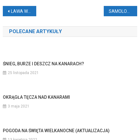
Nawigacja
LAWA WULKANU NA LA PALMIE WCIĄŻ GORĄCA
SAMOLOTY WOJSKOWE NA KANARACH
wpisu
POLECANE ARTYKUŁY
ŚNIEG, BURZE I DESZCZ NA KANARACH?
25 listopada 2021
OKRĄGŁA TĘCZA NAD KANARAMI
3 maja 2021
POGODA NA ŚWIĘTA WIELKANOCNE (AKTUALIZACJA)
13 kwietnia 2022