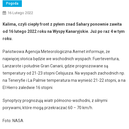
Pogoda
16 Lutego 2022
Kalima, czyli ciepły front z pyłem znad Sahary ponownie zawita
od 16 lutego 2022 roku na Wyspy Kanaryjskie. Już po raz 4 w tym
roku.
Państwowa Agencja Meteorologiczna Aemet informuje, że
najwięcej słońca będzie we wschodnich wyspach: Fuerteventura,
Lanzarote i południe Gran Canarii, gdzie prognozowane są
temperatury od 21-23 stopni Celsjusza. Na wyspach zachodnich np.
na Teneryfie i La Palmie temperatura ma wynieść 21-22 stopni, a na
El Hierro zaledwie 16 stopni.
Synoptycy prognozują wiatr północno-wschodni, z silnymi
porywami, które mogą przekraczać 60 – 70 km/h.
Foto: NASA