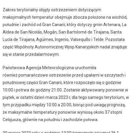
Zakres terytorialny objęty ostrzeżeniem dotyczącym
maksymalnych temperatur obejmuje zbocza położone na wschód,
południe i zachód od Gran Canarii; który dotyczy gmin Artenara, La
Aldea de San Nicolás, Mogán, San Bartolomé de Tirajana, Santa
Lucía de Tirajana, Agüimes, Ingenio, Valsequillo i Telde. Pozostała
część Wspólnoty Autonomicznej Wysp Kanaryjskich nadal znajduje
się w stanie przedalarmowym.
Państwowa Agencja Meteorologiczna uruchomiła
również pomarańczowe ostrzeżenie przed upałami w szczytach i
południowej części Gran Canarii, które rozpoczęło się o godzinie
10:00 i potrwa do godziny 21:00. Zostanie aktywowany ponownie w
piątek, w ostatni dzień marca 2023 r, dla tego samego terytorium, w
tym przypadku między 10:00 a 20:00, biorąc pod uwagę prognozę,
że maksymalne temperatury ponownie wyniosą około 37 stopni
Celsjusza, głównie na południu i zachodzie połowa.
30 marca 2023 roku o godzinie 13:00 termometr osiągnął 36,1