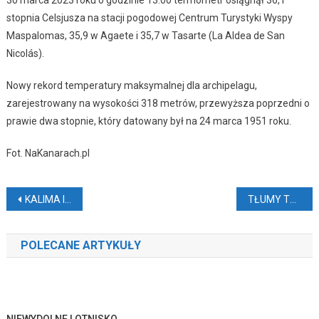
stopnia Celsjusza na stacji pogodowej Centrum Turystyki Wyspy
Maspalomas, 35,9 w Agaete i 35,7 w Tasarte (La Aldea de San
Nicolás).
Nowy rekord temperatury maksymalnej dla archipelagu,
zarejestrowany na wysokości 318 metrów, przewyższa poprzedni o
prawie dwa stopnie, który datowany był na 24 marca 1951 roku.
Fot. NaKanarach.pl
Nawigacja
KALIMA I UTRUDNIENIA LOTNICZE
TŁUMY TURYSTÓW NA WIELKANOC
wpisu
POLECANE ARTYKUŁY
NIEWYDOLNE LOTNISKO