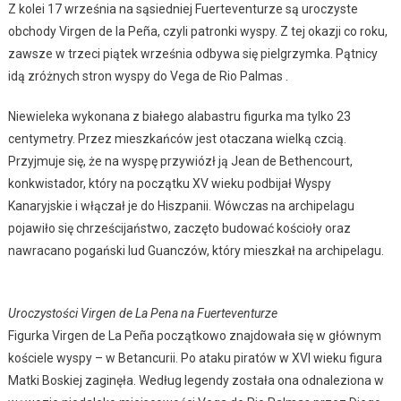
Z kolei 17 września na sąsiedniej Fuerteventurze są uroczyste
obchody Virgen de la Peña, czyli patronki wyspy. Z tej okazji co roku,
zawsze w trzeci piątek września odbywa się pielgrzymka. Pątnicy
idą zróżnych stron wyspy do Vega de Rio Palmas .
Niewieleka wykonana z białego alabastru figurka ma tylko 23
centymetry. Przez mieszkańców jest otaczana wielką czcią.
Przyjmuje się, że na wyspę przywiózł ją Jean de Bethencourt,
konkwistador, który na początku XV wieku podbijał Wyspy
Kanaryjskie i włączał je do Hiszpanii. Wówczas na archipelagu
pojawiło się chrześcijaństwo, zaczęto budować kościoły oraz
nawracano pogański lud Guanczów, który mieszkał na archipelagu.
Uroczystości Virgen de La Pena na Fuerteventurze
Figurka Virgen de La Peña początkowo znajdowała się w głównym
kościele wyspy – w Betancurii. Po ataku piratów w XVI wieku figura
Matki Boskiej zaginęła. Według legendy została ona odnaleziona w