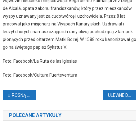
wąwozie niedaleko miejscowości Vega de Rio Palmas przez Diego
de Alcalá, opata zakonu franciszkanów, który przez mieszkańców
wyspy uznawany jest za cudotwórcę i uzdrowiciela. Przez 8 lat
pracował jako misjonarz na Wyspach Kanaryjskich. Uzdrawiał i
leczył chorych, namaszczając ich rany oliwą pochodzącą z lampek
płonących przed ołtarzem Matki Bożej. W 1588 roku kanonizował go
go na świętego papież Sykstus V.
Foto: Facebook/La Ruta de las Iglesias
Foto: Facebook/Cultura Fuerteventura
Nawigacja
ROSNĄ CENY NA KANARACH
ULEWNE DESZCZE
wpisu
POLECANE ARTYKUŁY