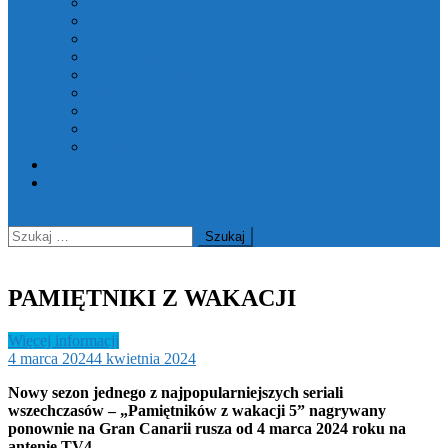
Noclegi
Prawnicy
Przesyłki
Restauracje
Rowery i Hulajnogi
Rejsy
Sklepy
Wycieczki
Wynajem aut
Reklama
Kontakt
Szukaj:
PAMIĘTNIKI Z WAKACJI
Więcej informacji
4 marca 2024
4 kwietnia 2024
Nowy sezon jednego z najpopularniejszych seriali
wszechczasów – „Pamiętników z wakacji 5” nagrywany
ponownie na Gran Canarii rusza od 4 marca 2024 roku na
antenie TV4.