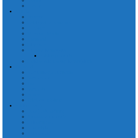
Używki
Porady
Kultura
Imprezy
Celebryci na Kanarach
O Polsce
Muzyka i Media
Karnawał
Obyczaje
Kuchnia kanaryjska
Polskie produkty
Ciekawostki z wysp kanaryjskich
Transport
Komunikacja publiczna
Samochody
Taxi
Samoloty
Promy
Telefony Infolinie
Polskie usługi
Dodaj usługę/firmę
Ambasada i konsulat
Cukiernictwo
Kosmetyki
Księgowość