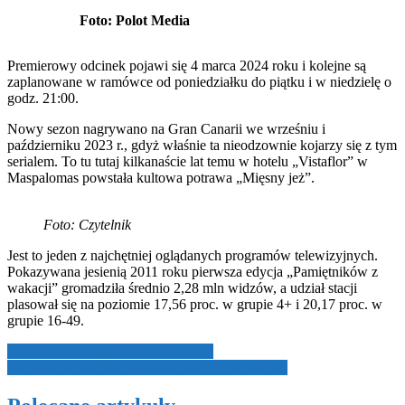
Foto: Polot Media
Premierowy odcinek pojawi się 4 marca 2024 roku i kolejne są
zaplanowane w ramówce od poniedziałku do piątku i w niedzielę o
godz. 21:00.
Nowy sezon nagrywano na Gran Canarii we wrześniu i
październiku 2023 r., gdyż właśnie ta nieodzownie kojarzy się z tym
serialem. To tu tutaj kilkanaście lat temu w hotelu „Vistaflor” w
Maspalomas powstała kultowa potrawa „Mięsny jeż”.
Foto: Czytelnik
Jest to jeden z najchętniej oglądanych programów telewizyjnych.
Pokazywana jesienią 2011 roku pierwsza edycja „Pamiętników z
wakacji” gromadziła średnio 2,28 mln widzów, a udział stacji
plasował się na poziomie 17,56 proc. w grupie 4+ i 20,17 proc. w
grupie 16-49.
Nawigacja
STAN EKSTREMALNEJ SUSZY
NIEBEZPIECZNY KOMAR NA TENERYFIE
wpisu