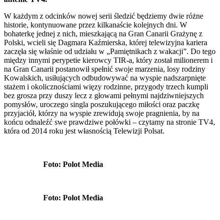
W każdym z odcinków nowej serii śledzić będziemy dwie różne
historie, kontynuowane przez kilkanaście kolejnych dni. W
bohaterkę jednej z nich, mieszkającą na Gran Canarii Grażynę z
Polski, wcieli się Dagmara Kaźmierska, której telewizyjna kariera
zaczęła się właśnie od udziału w „Pamiętnikach z wakacji”. Do tego
między innymi perypetie kierowcy TIR-a, który został milionerem i
na Gran Canarii postanowił spełnić swoje marzenia, losy rodziny
Kowalskich, usiłujących odbudowywać na wyspie nadszarpnięte
stażem i okolicznościami więzy rodzinne, przygody trzech kumpli
bez grosza przy duszy lecz z głowami pełnymi najdziwniejszych
pomysłów, uroczego singla poszukującego miłości oraz paczkę
przyjaciół, którzy na wyspie zrewidują swoje pragnienia, by na
końcu odnaleźć swe prawdziwe połówki – czytamy na stronie TV4,
która od 2014 roku jest własnością Telewizji Polsat.
Foto: Polot Media
Foto: Polot Media