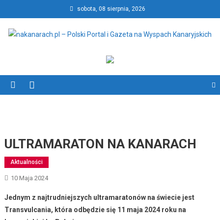
Skip
sobota, 08 sierpnia, 2026
to
content
nakanarach.pl – Polski Portal
nakanarach.pl – Polski Portal i Gazeta na Wyspach Kanaryjskich
i Gazeta na Wyspach
Kanaryjskich
ULTRAMARATON NA KANARACH
Aktualności
10 Maja 2024
Jednym z najtrudniejszych ultramaratonów na świecie jest
Transvulcania, która odbędzie się 11 maja 2024 roku na