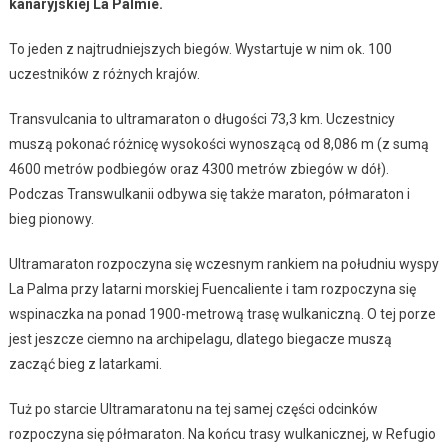
kanaryjskiej La Palmie.
To jeden z najtrudniejszych biegów. Wystartuje w nim ok. 100
uczestników z różnych krajów.
Transvulcania to ultramaraton o długości 73,3 km. Uczestnicy
muszą pokonać różnicę wysokości wynoszącą od 8,086 m (z sumą
4600 metrów podbiegów oraz 4300 metrów zbiegów w dół).
Podczas Transwulkanii odbywa się także maraton, półmaraton i
bieg pionowy.
Ultramaraton rozpoczyna się wczesnym rankiem na południu wyspy
La Palma przy latarni morskiej Fuencaliente i tam rozpoczyna się
wspinaczka na ponad 1900-metrową trasę wulkaniczną. O tej porze
jest jeszcze ciemno na archipelagu, dlatego biegacze muszą
zacząć bieg z latarkami.
Tuż po starcie Ultramaratonu na tej samej części odcinków
rozpoczyna się półmaraton. Na końcu trasy wulkanicznej, w Refugio