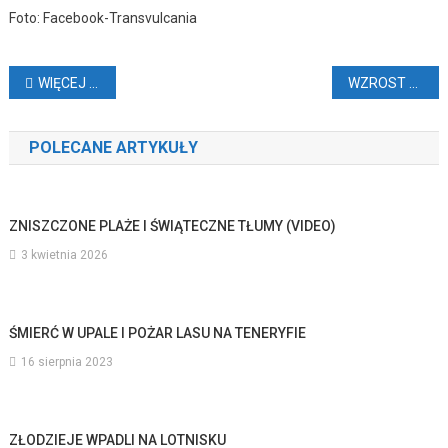
Foto: Facebook-Transvulcania
Nawigacja
WIĘCEJ DOMÓW WAKACYJNYCH
WZROST PRZESTĘPCZOŚCI
wpisu
POLECANE ARTYKUŁY
ZNISZCZONE PLAŻE I ŚWIĄTECZNE TŁUMY (VIDEO)
3 kwietnia 2026
ŚMIERĆ W UPALE I POŻAR LASU NA TENERYFIE
16 sierpnia 2023
ZŁODZIEJE WPADLI NA LOTNISKU