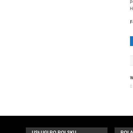
p
H
F
W
USŁUGI PO POLSKU
POLA