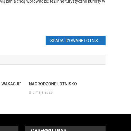
wiązania chcą wprowadzić też inne turystyczne kurorty w
SPARALIŻOWANE LOTNISKO PRZEZ PTAKA
Z WAKACJI”
NAGRODZONE LOTNISKO
5 maja 2023
OBSERWUJ NAS