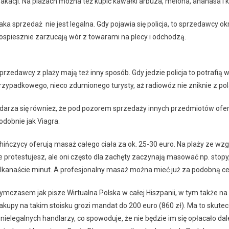
akacji. Na plażach można też kupić kawałki arbuza, melona, ananasa 
aka sprzedaż nie jest legalna. Gdy pojawia się policja, to sprzedawcy o
ospiesznie zarzucają wór z towarami na plecy i odchodzą.
przedawcy z plaży mają też inny sposób. Gdy jedzie policja to potrafią w
rzypadkowego, nieco zdumionego turysty, aż radiowóz nie zniknie z pol
darza się również, że pod pozorem sprzedaży innych przedmiotów ofero
odobnie jak Viagra.
hińczycy oferują masaż całego ciała za ok. 25-30 euro. Na plaży ze w
e protestujesz, ale oni często dla zachęty zaczynają masować np. sto
ilkanaście minut. A profesjonalny masaż można mieć już za podobną cenę
ymczasem jak pisze Wirtualna Polska w całej Hiszpanii, w tym także 
akupy na takim stoisku grozi mandat do 200 euro (860 zł). Ma to skut
 nielegalnych handlarzy, co spowoduje, że nie będzie im się opłacało da