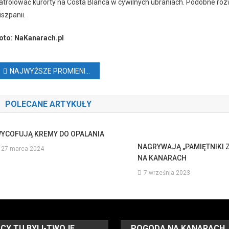
atrolować kurorty na Costa Blanca w cywilnych ubraniach. Podobne roz
iszpanii.
oto: NaKanarach.pl
Nawigacja
NAJWYŻSZE PROMIENIOWANIE UV JEST NA KANARACH
wpisu
POLECANE ARTYKUŁY
YCOFUJĄ KREMY DO OPALANIA
NAGRYWAJĄ „PAMIĘTNIKI 
27 marca 2024
NA KANARACH
7 września 2023
CY TU BYLI-TWOJE
POGODA NA KANARACH