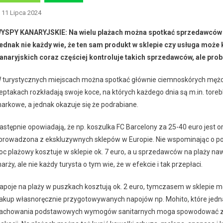
11 Lipca 2024
YSPY KANARYJSKIE: Na wielu plażach można spotkać sprzedawców na
ednak nie każdy wie, że ten sam produkt w sklepie czy usługa może 
anaryjskich coraz częściej kontroluje takich sprzedawców, ale prob
 turystycznych miejscach można spotkać głównie ciemnoskórych mężczy
eptakach rozkładają swoje koce, na których każdego dnia są m.in. torebki,
arkowe, a jednak okazuje się że podrabiane.
astępnie opowiadają, że np. koszulka FC Barcelony za 25-40 euro jest o
prowadzona z ekskluzywnych sklepów w Europie. Nie wspominając o po
oc plażowy kosztuje w sklepie ok. 7 euro, a u sprzedawców na plaży na
arży, ale nie każdy turysta o tym wie, że w efekcie i tak przepłaci.
apoje na plaży w puszkach kosztują ok. 2 euro, tymczasem w sklepie mo
akup własnoręcznie przygotowywanych napojów np. Mohito, które jedn
achowania podstawowych wymogów sanitarnych moga spowodować zatru