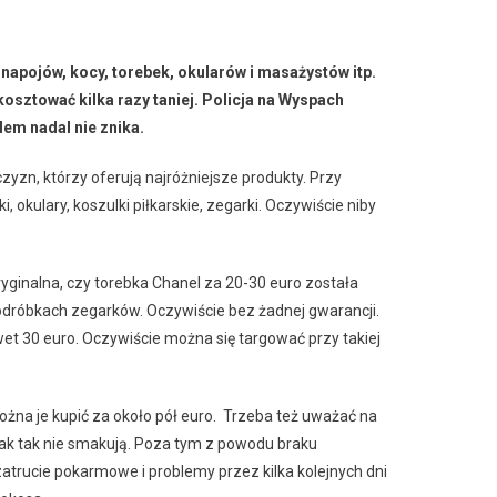
pojów, kocy, torebek, okularów i masażystów itp.
kosztować kilka razy taniej. Policja na Wyspach
lem nadal nie znika.
zn, którzy oferują najróżniejsze produkty. Przy
 okulary, koszulki piłkarskie, zegarki. Oczywiście niby
ryginalna, czy torebka Chanel za 20-30 euro została
dróbkach zegarków. Oczywiście bez żadnej gwarancji.
wet 30 euro. Oczywiście można się targować przy takiej
żna je kupić za około pół euro. Trzeba też uważać na
ak tak nie smakują. Poza tym z powodu braku
cie pokarmowe i problemy przez kilka kolejnych dni