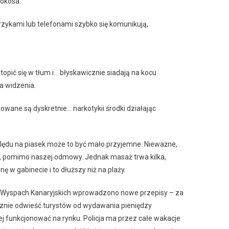
i kokosa.
krzykami lub telefonami szybko się komunikują,
topić się w tłum i… błyskawicznie siadają na kocu
a widzenia.
wane są dyskretnie… narkotykii środki działając
zględu na piasek może to być mało przyjemne. Nieważne,
py, pomimo naszej odmowy. Jednak masaż trwa kilka,
 w gabinecie i to dłuższy niż na plaży.
na Wyspach Kanaryjskich wprowadzono nowe przepisy – za
ecznie odwieść turystów od wydawania pieniędzy
lej funkcjonować na rynku. Policja ma przez całe wakacje