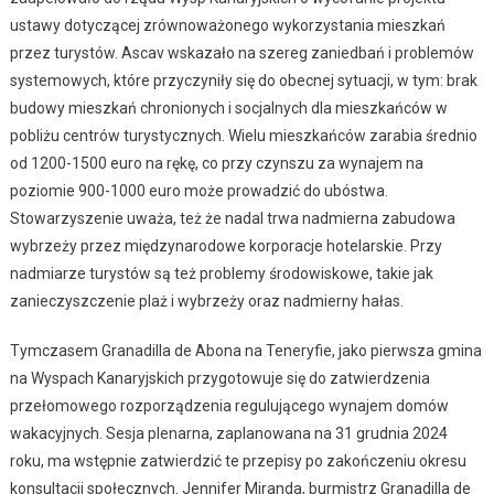
ustawy dotyczącej zrównoważonego wykorzystania mieszkań
przez turystów. Ascav wskazało na szereg zaniedbań i problemów
systemowych, które przyczyniły się do obecnej sytuacji, w tym: brak
budowy mieszkań chronionych i socjalnych dla mieszkańców w
pobliżu centrów turystycznych. Wielu mieszkańców zarabia średnio
od 1200-1500 euro na rękę, co przy czynszu za wynajem na
poziomie 900-1000 euro może prowadzić do ubóstwa.
Stowarzyszenie uważa, też że nadal trwa nadmierna zabudowa
wybrzeży przez międzynarodowe korporacje hotelarskie. Przy
nadmiarze turystów są też problemy środowiskowe, takie jak
zanieczyszczenie plaż i wybrzeży oraz nadmierny hałas.
Tymczasem Granadilla de Abona na Teneryfie, jako pierwsza gmina
na Wyspach Kanaryjskich przygotowuje się do zatwierdzenia
przełomowego rozporządzenia regulującego wynajem domów
wakacyjnych. Sesja plenarna, zaplanowana na 31 grudnia 2024
roku, ma wstępnie zatwierdzić te przepisy po zakończeniu okresu
konsultacji społecznych. Jennifer Miranda, burmistrz Granadilla de