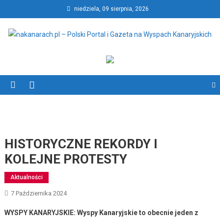
Skip
niedziela, 09 sierpnia, 2026
to
content
nakanarach.pl – Polski Portal
nakanarach.pl – Polski Portal i Gazeta na Wyspach Kanaryjskich
i Gazeta na Wyspach
Kanaryjskich
HISTORYCZNE REKORDY I
KOLEJNE PROTESTY
Aktualności
7 Października 2024
WYSPY KANARYJSKIE: Wyspy Kanaryjskie to obecnie jeden z