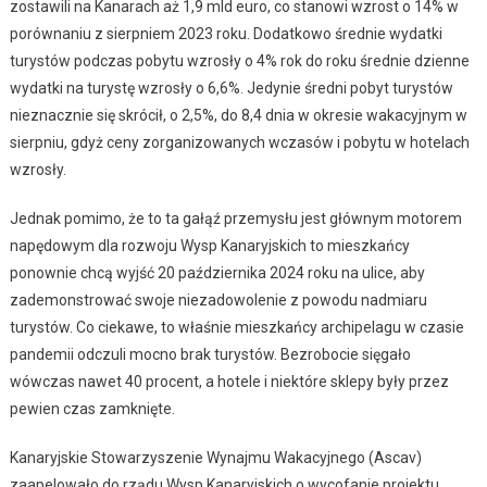
zostawili na Kanarach aż 1,9 mld euro, co stanowi wzrost o 14% w
porównaniu z sierpniem 2023 roku. Dodatkowo średnie wydatki
turystów podczas pobytu wzrosły o 4% rok do roku średnie dzienne
wydatki na turystę wzrosły o 6,6%. Jedynie średni pobyt turystów
nieznacznie się skrócił, o 2,5%, do 8,4 dnia w okresie wakacyjnym w
sierpniu, gdyż ceny zorganizowanych wczasów i pobytu w hotelach
wzrosły.
Jednak pomimo, że to ta gałąź przemysłu jest głównym motorem
napędowym dla rozwoju Wysp Kanaryjskich to mieszkańcy
ponownie chcą wyjść 20 października 2024 roku na ulice, aby
zademonstrować swoje niezadowolenie z powodu nadmiaru
turystów. Co ciekawe, to właśnie mieszkańcy archipelagu w czasie
pandemii odczuli mocno brak turystów. Bezrobocie sięgało
wówczas nawet 40 procent, a hotele i niektóre sklepy były przez
pewien czas zamknięte.
Kanaryjskie Stowarzyszenie Wynajmu Wakacyjnego (Ascav)
zaapelowało do rządu Wysp Kanaryjskich o wycofanie projektu