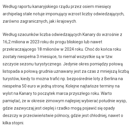
Według raportu kanaryjskiego rządu przez osiem miesięcy
archipelag stale notuje imponujący wzrost liczby odwiedzających,
zarówno zagranicznych, jak i krajowych.
Według szacunków liczba odwiedzających Kanary do wzrośnie z
16,2 miliona w 2023 roku do progu bliskiego lub nawet
przekraczającego 18 milionów w 2024 roku. Choć do końca roku
zostały niespełna 3 miesiące, to niemal wszystkie są w tzw.
szczycie sezonu turystycznego. Jedynie okres pomiędzy połową
listopada a połową grudnia uznawany jest za czas z mniejszą liczbą
turystów, kiedy to można trafić np. bezpośrednie loty z Berlina na
niespełna 50 euro w jedną stronę. Kolejne najtańsze terminy na
wylot na Kanary to początek marca przyszłego roku. Warto
pamiętać, że w okresie zimowym najlepiej wybierać południe wysp,
gdzie zazwyczaj jest cieplej i rzadko mogą pojawić się opady
deszczy w przeciwieństwie północy, gdzie jest chłodniej, nawet o
kilka stopni.