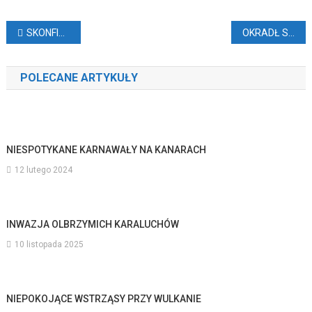
Nawigacja
SKONFISKOWALI POJAZDY
OKRADŁ STEWARDESSĘ PODCZAS LOTU
wpisu
POLECANE ARTYKUŁY
NIESPOTYKANE KARNAWAŁY NA KANARACH
12 lutego 2024
INWAZJA OLBRZYMICH KARALUCHÓW
10 listopada 2025
NIEPOKOJĄCE WSTRZĄSY PRZY WULKANIE