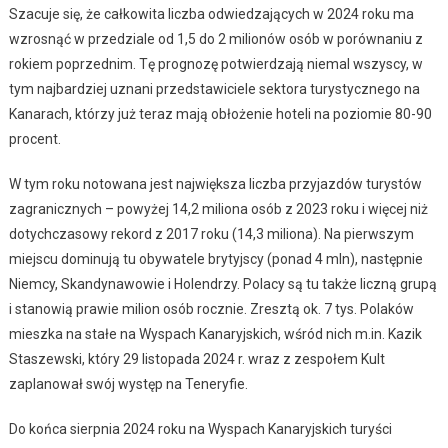
Szacuje się, że całkowita liczba odwiedzających w 2024 roku ma
wzrosnąć w przedziale od 1,5 do 2 milionów osób w porównaniu z
rokiem poprzednim. Tę prognozę potwierdzają niemal wszyscy, w
tym najbardziej uznani przedstawiciele sektora turystycznego na
Kanarach, którzy już teraz mają obłożenie hoteli na poziomie 80-90
procent.
W tym roku notowana jest największa liczba przyjazdów turystów
zagranicznych – powyżej 14,2 miliona osób z 2023 roku i więcej niż
dotychczasowy rekord z 2017 roku (14,3 miliona). Na pierwszym
miejscu dominują tu obywatele brytyjscy (ponad 4 mln), następnie
Niemcy, Skandynawowie i Holendrzy. Polacy są tu także liczną grupą
i stanowią prawie milion osób rocznie. Zresztą ok. 7 tys. Polaków
mieszka na stałe na Wyspach Kanaryjskich, wśród nich m.in. Kazik
Staszewski, który 29 listopada 2024 r. wraz z zespołem Kult
zaplanował swój występ na Teneryfie.
Do końca sierpnia 2024 roku na Wyspach Kanaryjskich turyści