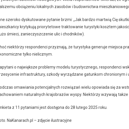
alszemu obciążeniu lokalnych zasobów i budownictwa mieszkanioweg
nne szeroko dyskutowane pytanie brzmi: „Jak bardzo martwią Cię skutk
ieszkańcy krytykują priorytetowe traktowanie turystyki kosztem jakości 
użo śmieci, zanieczyszczenie ulic i chodników).
hoć niektórzy respondenci przyznają, że turystyka generuje miejsca prac
konomiczne tylko nielicznym.
apytani o największe problemy modelu turystycznego, respondenci wskaz
rzesycenie infrastruktury, szkody wyrządzane gatunkom chronionym i u
odczas omawiania potencjalnych rozwiązań wielu opowiada się za wstr
achowaniem naturalnych krajobrazów wyspy. Niektórzy wzywają także d
nkieta z 11 pytaniami jest dostępna do 28 lutego 2025 roku.
oto. NaKanarach.pl – zdjęcie ilustracyjne