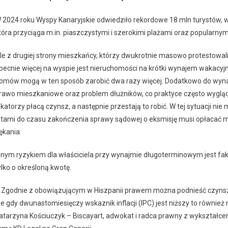
 2024 roku Wyspy Kanaryjskie odwiedziło rekordowe 18 mln turystów, w 
tóra przyciąga m.in. piaszczystymi i szerokimi plażami oraz popular
le z drugiej strony mieszkańcy, którzy dwukrotnie masowo protestowali 
becnie więcej na wyspie jest nieruchomości na krótki wynajem wakacyjn
omów mogą w ten sposób zarobić dwa razy więcej. Dodatkowo do wyna
rawo mieszkaniowe oraz problem dłużników, co praktyce często wyglą
okatorzy płacą czynsz, a następnie przestają to robić. W tej sytuacji nie
atami do czasu zakończenia sprawy sądowej o eksmisję musi opłacać med
ękania.
nnym ryzykiem dla właściciela przy wynajmie długoterminowym jest fa
ylko o określoną kwotę.
 Zgodnie z obowiązującym w Hiszpanii prawem można podnieść czynsz
le gdy dwunastomiesięczy wskaznik inflacji (IPC) jest niższy to równi
atarzyna Kościuczyk – Biscayart, adwokat i radca prawny z wykształce