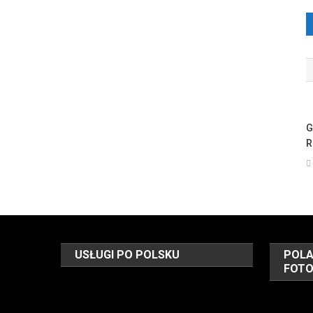
G
R
USŁUGI PO POLSKU
POLA
FOT