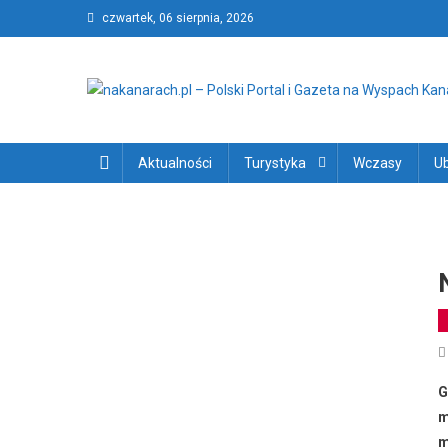
Skip
czwartek, 06 sierpnia, 2026
to
content
nakanarach.pl – Polski P
nakanarach.pl – Polski Portal i Gazeta na Wyspach Kanary
Aktualności
Turystyka
Wczasy
U
G
m
m