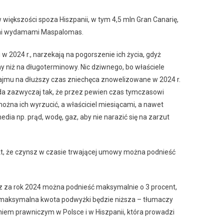
większości spoza Hiszpanii, w tym 4,5 mln Gran Canarię,
nymi wydamami Maspalomas.
w 2024 r., narzekają na pogorszenie ich życia, gdyż
y niż na długoterminowy. Nic dziwnego, bo właściele
jmu na dłuższy czas zniechęca znowelizowane w 2024 r.
da zazwyczaj tak, że przez pewien czas tymczasowi
 można ich wyrzucić, a właściciel miesiącami, a nawet
ia np. prąd, wodę, gaz, aby nie narazić się na zarzut
kt, że czynsz w czasie trwającej umowy można podnieść
 za rok 2024 można podnieść maksymalnie o 3 procent,
eż maksymalna kwota podwyżki będzie niższa – tłumaczy
niem prawniczym w Polsce i w Hiszpanii, która prowadzi