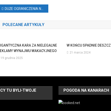
Nawigacja
DUŻE OGRANICZENIA NA ROQUE NUBLO
wpisu
POLECANE ARTYKUŁY
IGANTYCZNA KARA ZA NIELEGALNE
W KOŃCU SPADNIE DESZCZ
EKLAMY WYNAJMU WAKACYJNEGO
21 marca 2024
19 grudnia 2025
CY TU BYLI-TWOJE
POGODA NA KANARACH
O