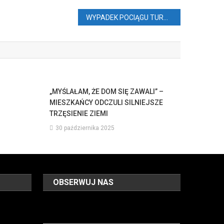
WYPADEK POCIĄGU TURYSTYCZNEGO (VIDEO)
„MYŚLAŁAM, ŻE DOM SIĘ ZAWALI” –
MIESZKAŃCY ODCZULI SILNIEJSZE
TRZĘSIENIE ZIEMI
30 października 2025
OBSERWUJ NAS