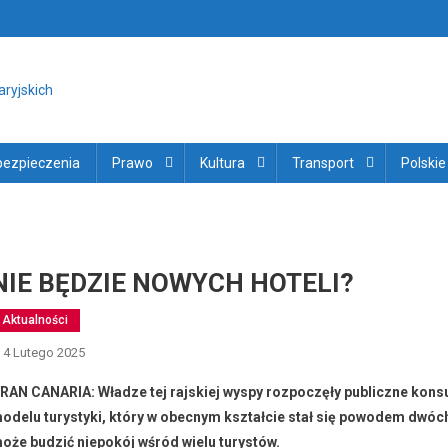
ortal i Gazeta na Wyspach Kana
jskich
bezpieczenia
Prawo
Kultura
Transport
Polskie
NIE BĘDZIE NOWYCH HOTELI?
Aktualności
4 Lutego 2025
RAN CANARIA: Władze tej rajskiej wyspy rozpoczęły publiczne konsu
odelu turystyki, który w obecnym kształcie stał się powodem dwóch 
oże budzić niepokój wśród wielu turystów.