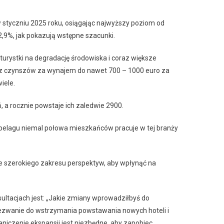
 w styczniu 2025 roku, osiągając najwyższy poziom od
2,9%, jak pokazują wstępne szacunki.
urystki na degradację środowiska i coraz większe
az czynszów za wynajem do nawet 700 – 1000 euro za
iele.
 a rocznie powstaje ich zaledwie 2900.
hipelagu niemal połowa mieszkańców pracuje w tej branży
ie szerokiego zakresu perspektyw, aby wpłynąć na
tacjach jest: „Jakie zmiany wprowadziłbyś do
wezwanie do wstrzymania powstawania nowych hoteli i
niczenie ekspansji jest niezbędne, aby zapobiec