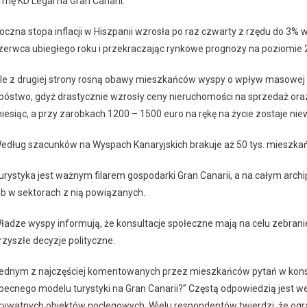
irmę KD Legal na Gran Canarii.
oczna stopa inflacji w Hiszpanii wzrosła po raz czwarty z rzędu do 3%
zerwca ubiegłego roku i przekraczając rynkowe prognozy na poziomie 
le z drugiej strony rosną obawy mieszkańców wyspy o wpływ masowej t
bóstwo, gdyż drastycznie wzrosły ceny nieruchomości na sprzedaż or
iesiąc, a przy zarobkach 1200 – 1500 euro na rękę na życie zostaje niew
edług szacunków na Wyspach Kanaryjskich brakuje aż 50 tys. mieszkań,
urystyka jest ważnym filarem gospodarki Gran Canarii, a na całym arc
ub w sektorach z nią powiązanych.
ładze wyspy informują, że konsultacje społeczne mają na celu zebran
rzyszłe decyzje polityczne.
ednym z najczęściej komentowanych przez mieszkańców pytań w konsul
becnego modelu turystyki na Gran Canarii?” Częstą odpowiedzią jest 
rywatnych obiektów noclegowych. Wielu respondentów twierdzi, że ogra