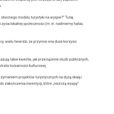
o.
i obecnego modelu turystyki na wyspie?” Tutaj
życia lokalnej społeczności (m. in. nadmierny hałas,
y, wielu twierdzi, że przynosi ona duże korzyści
ują takie kwestie, jak przeciążenie służb publicznych,
trata tożsamości kulturowej.
zymaniem projektów turystycznych na dużą skalę i
o zakończenia inwestycji, które „niszczą wyspę”.