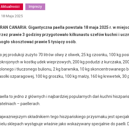
Aktualności
Imprezy
18 Maja 2025
RAN CANARIA: Gigantyczna paella powstała 18 maja 2025 r. w miejsc
rzez prawie 3 godziny przygotowało kilkunastu szefów kuchni i ucz
ogło skosztować prawie 5 tysięcy osób.
o jej produkcji zużyto 70 litrów oliwy z oliwek, 25 kg czosnku, 100 kg pos
okrojonych w kostkę udek wieprzowych, 200 kg podudzi z kurczaka, 200
olonego i tłuczonego bulionu, 2 kg barwnika, 10 kg skoncentrowanego bul
asolki szparagowej, 100 kg groszku, 100 kg małży, 160 kg krewetek, 30 p
aella to jedno z głównych i najbardziej popularnych dań kuchni hiszpa
atelniach – paellerach.
ajważniejszym składnikiem tego hiszpańskiego przysmaku jest specjaln
ielu sklepach występuje właśnie jako wskazywany specjalnie do paelli.