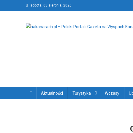
Skip
sobota, 08 sierpnia, 2026
to
content
nakanarach.pl – Polski P
nakanarach.pl – Polski Portal i Gazeta na Wyspach Kanary
Aktualności
Turystyka
Wczasy
U