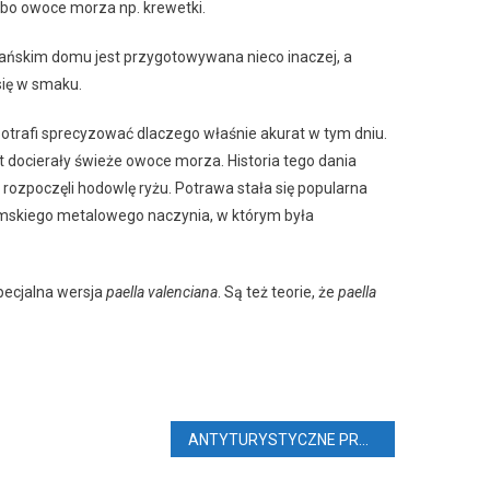
lbo owoce morza np. krewetki.
ańskim domu jest przygotowywana nieco inaczej, a
 się w smaku.
potrafi sprecyzować dlaczego właśnie akurat w tym dniu.
ast docierały świeże owoce morza. Historia tego dania
rozpoczęli hodowlę ryżu. Potrawa stała się popularna
zymskiego metalowego naczynia, w którym była
specjalna wersja
paella valenciana
. Są też teorie, że
paella
ANTYTURYSTYCZNE PROTESTY I WIĘCEJ SPRZEDANYCH DOMÓW