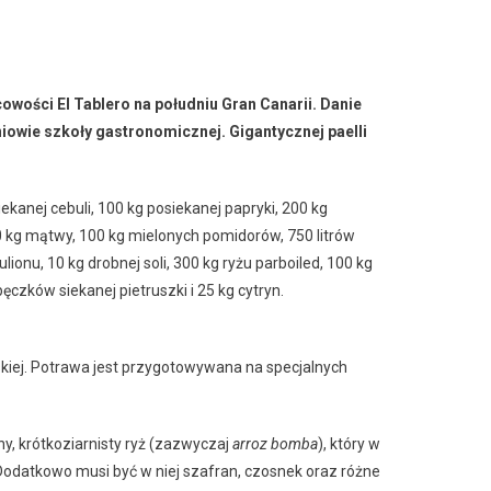
owości El Tablero na południu Gran Canarii. Danie
niowie szkoły gastronomicznej. Gigantycznej paelli
iekanej cebuli, 100 kg posiekanej papryki, 200 kg
 kg mątwy, 100 kg mielonych pomidorów, 750 litrów
ionu, 10 kg drobnej soli, 300 kg ryżu parboiled, 100 kg
ęczków siekanej pietruszki i 25 kg cytryn.
ńskiej. Potrawa jest przygotowywana na specjalnych
y, krótkoziarnisty ryż (zazwyczaj
arroz bomba
), który w
 Dodatkowo musi być w niej szafran, czosnek oraz różne