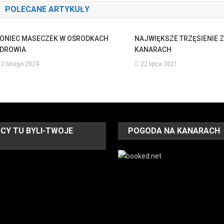
POLECANE ARTYKUŁY
ONIEC MASECZEK W OŚRODKACH
NAJWIĘKSZE TRZĘSIENIE Z
DROWIA
KANARACH
2 lutego 2024
22 lipca 2021
CY TU BYLI-TWOJE
POGODA NA KANARACH
O