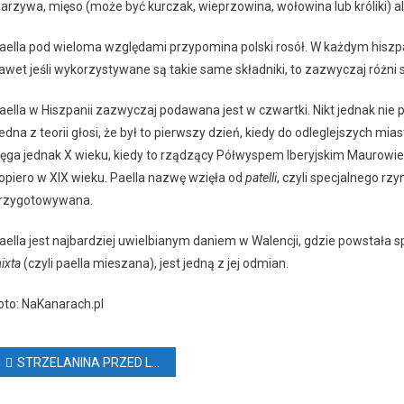
arzywa, mięso (może być kurczak, wieprzowina, wołowina lub króliki) a
aella pod wieloma względami przypomina polski rosół. W każdym hiszp
awet jeśli wykorzystywane są takie same składniki, to zazwyczaj różni
aella w Hiszpanii zazwyczaj podawana jest w czwartki. Nikt jednak nie 
edna z teorii głosi, że był to pierwszy dzień, kiedy do odleglejszych mi
ięga jednak X wieku, kiedy to rządzący Półwyspem Iberyjskim Maurowie 
opiero w XIX wieku. Paella nazwę wzięła od
patelli
, czyli specjalnego r
rzygotowywana.
aella jest najbardziej uwielbianym daniem w Walencji, gdzie powstała 
ixta
(czyli paella mieszana), jest jedną z jej odmian.
oto: NaKanarach.pl
Nawigacja
STRZELANINA PRZED LOTNISKIEM (VIDEO)
wpisu