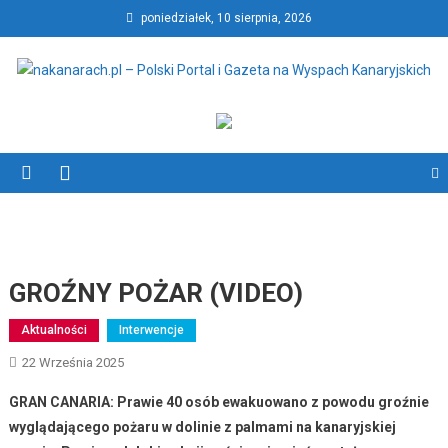
Skip
poniedziałek, 10 sierpnia, 2026
to
content
nakanarach.pl – Polski Portal
nakanarach.pl – Polski Portal i Gazeta na Wyspach Kanaryjskich
i Gazeta na Wyspach
Kanaryjskich
GROŹNY POŻAR (VIDEO)
Aktualności
Interwencje
22 Września 2025
GRAN CANARIA: Prawie 40 osób ewakuowano z powodu groźnie
wyglądającego pożaru w dolinie z palmami na kanaryjskiej