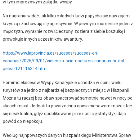
w tym imprezowym zakątku wyspy.
Na nagraniu widać, jak kilku młodych ludzi popycha się nawzajem,
krzyczą i zachowują się agresywnie. W pewnym momencie jeden z
mężczyzn, wyraźnie rozwścieczony, zdziera z siebie koszulkę i
prowokuje innych uczestników awantury.
https://www.laprovincia.es/sucesos/sucesos-en-
canarias/2025/09/01/violencia-ocio-nocturno-canarias-brutal-
pelea-121116314.html
Pomimo ekscesów Wyspy Kanaryjskie uchodzą w opinii wielu
turystów za jedno z najbardziej bezpiecznych miejsc w Hiszpanii.
Można tu raczej bez obaw spacerować samotnie nawet w nocy po
ulicach miast. Jednak ta powszechna opinia niebawem może stać
się nieaktualna, gdyż opublikowane przez policję statystyki dają
powód do niepokoju.
Według najnpowszych danych hiszpańskiego Ministerstwa Spraw