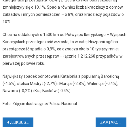
kategoriach przestępstw. Czyny przeciwko wolności seksualnej
zmniejszyły się o 10,1%. Spadła również liczba kradzieży z domów,
zakładów i innych pomieszczeń – o 8%, oraz kradzieży pojazdów o
10%.
Choć na oddalonych o 1500 km od Półwyspu Iberyjskiego – Wyspach
Kanaryjskich przestępczość wzrosła, to w całej Hiszpanii ogólna
przestępczość spadła o 0,9%, co oznacza około 10 tysięcy mniej
zarejestrowanych przestępstw – łącznie 1 212 268 przypadków w
pierwszej połowie roku.
Największy spadek odnotowała Katalonia z popularną Barceloną
(-4,5%), stolica Madryt (-2,7%) i Murcja (-2,8%), Walencja (-0,4%),
Nawarra (-0,2%) i Kraj Basków (-0,4%).
Foto: Zdjęcie ilustracyjne/Policia Nacional
Nawigacja
„LUKSUS” W WYDANIU KANARYJSKIM
ZAATAKOWAŁA PASAŻERÓW W SAMOLOCIE