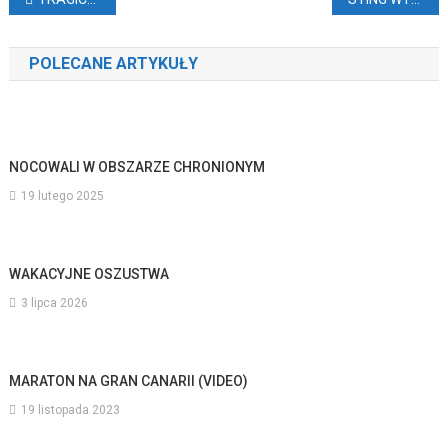
Nawigacja
wpisu
POLECANE ARTYKUŁY
NOCOWALI W OBSZARZE CHRONIONYM
19 lutego 2025
WAKACYJNE OSZUSTWA
3 lipca 2026
MARATON NA GRAN CANARII (VIDEO)
19 listopada 2023