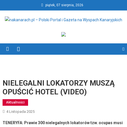
Skip
piątek, 07 sierpnia, 2026
to
content
nakanarach.pl – Polski Portal
nakanarach.pl – Polski Portal i Gazeta na Wyspach Kanaryjskich
i Gazeta na Wyspach
Kanaryjskich
NIELEGALNI LOKATORZY MUSZĄ
OPUŚCIĆ HOTEL (VIDEO)
Aktualności
4 Listopada 2025
TENERYFA: Prawie 300 nielegalnych lokatorów tzw. ocupas musi