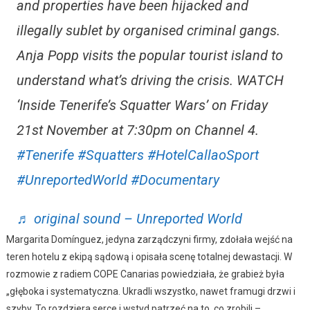
and properties have been hijacked and
illegally sublet by organised criminal gangs.
Anja Popp visits the popular tourist island to
understand what’s driving the crisis. WATCH
‘Inside Tenerife’s Squatter Wars’ on Friday
21st November at 7:30pm on Channel 4.
#Tenerife
#Squatters
#HotelCallaoSport
#UnreportedWorld
#Documentary
♬ original sound – Unreported World
Margarita Domínguez, jedyna zarządczyni firmy, zdołała wejść na
teren hotelu z ekipą sądową i opisała scenę totalnej dewastacji. W
rozmowie z radiem COPE Canarias powiedziała, że ​​grabież była
„głęboka i systematyczna. Ukradli wszystko, nawet framugi drzwi i
szyby. To rozdziera serce i wstyd patrzeć na to, co zrobili –