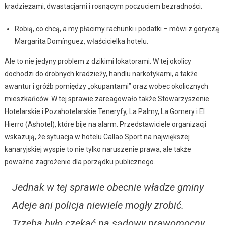
kradzieżami, dwastacjami i rosnącym poczuciem bezradności.
Robią, co chcą, a my płacimy rachunki i podatki – mówi z goryczą
Margarita Domínguez, właścicielka hotelu.
Ale to nie jedyny problem z dzikimi lokatorami. W tej okolicy
dochodzi do drobnych kradzieży, handlu narkotykami, a także
awantur i gróźb pomiędzy „okupantami” oraz wobec okolicznych
mieszkańców. W tej sprawie zareagowało także Stowarzyszenie
Hotelarskie i Pozahotelarskie Teneryfy, La Palmy, La Gomery i El
Hierro (Ashotel), które bije na alarm. Przedstawiciele organizacji
wskazują, że sytuacja w hotelu Callao Sport na największej
kanaryjskiej wyspie to nie tylko naruszenie prawa, ale także
poważne zagrożenie dla porządku publicznego.
Jednak w tej sprawie obecnie władze gminy
Adeje ani policja niewiele mogły zrobić.
Trzeba było czekać na sądowy prawomocny