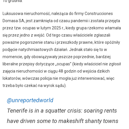
10 grudnia.
Luksusowa nieruchomość, należąca do firmy Construcciones
Domasa SA, jest zamknięta od czasu pandemii i została przejęta
przez tzw. ocupas w lutym 2025 r., kiedy grupa rzekomo włamała
się przez jedno z wejść. Od tego czasu właściciele zgłaszali
poważne pogorszenie stanu i przeszkody prawne, które opóźniły
podjęcie natychmiastowych działań. Jednak stało się to w
momencie, gdy obowiązywały jeszcze poprzednie, bardziej
liberalne przepisy dotyczące „ocupas” (kiedy właściciel nie zgłosił
zajęcia nieruchomości w ciągu 48 godzin od wejścia dzikich
lokatorów, wówczas policja nie mogła już interweniować, więc
trzeba było czekać na wyrok sądu).
@unreportedworld
Tenerife is in a squatter crisis: soaring rents
have driven some to makeshift shanty towns