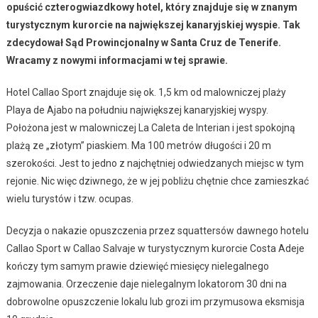
opuścić czterogwiazdkowy hotel, który znajduje się w znanym
turystycznym kurorcie na największej kanaryjskiej wyspie. Tak
zdecydował Sąd Prowincjonalny w Santa Cruz de Tenerife.
Wracamy z nowymi informacjami w tej sprawie.
Hotel Callao Sport znajduje się ok. 1,5 km od malowniczej plaży
Playa de Ajabo na południu największej kanaryjskiej wyspy.
Położona jest w malowniczej La Caleta de Interian i jest spokojną
plażą ze „złotym” piaskiem. Ma 100 metrów długości i 20 m
szerokości. Jest to jedno z najchętniej odwiedzanych miejsc w tym
rejonie. Nic więc dziwnego, że w jej pobliżu chętnie chce zamieszkać
wielu turystów i tzw. ocupas.
Decyzja o nakazie opuszczenia przez squattersów dawnego hotelu
Callao Sport w Callao Salvaje w turystycznym kurorcie Costa Adeje
kończy tym samym prawie dziewięć miesięcy nielegalnego
zajmowania. Orzeczenie daje nielegalnym lokatorom 30 dni na
dobrowolne opuszczenie lokalu lub grozi im przymusowa eksmisja