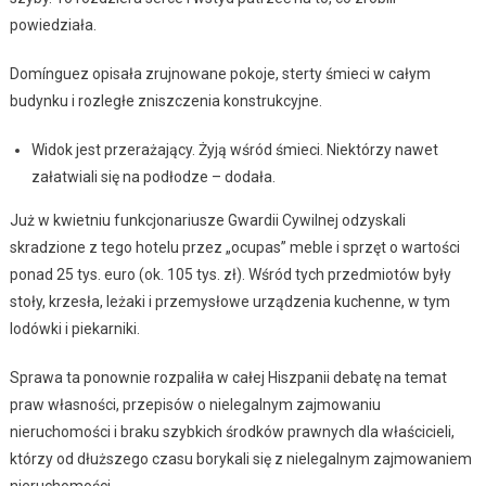
powiedziała.
Domínguez opisała zrujnowane pokoje, sterty śmieci w całym
budynku i rozległe zniszczenia konstrukcyjne.
Widok jest przerażający. Żyją wśród śmieci. Niektórzy nawet
załatwiali się na podłodze – dodała.
Już w kwietniu funkcjonariusze Gwardii Cywilnej odzyskali
skradzione z tego hotelu przez „ocupas” meble i sprzęt o wartości
ponad 25 tys. euro (ok. 105 tys. zł). Wśród tych przedmiotów były
stoły, krzesła, leżaki i przemysłowe urządzenia kuchenne, w tym
lodówki i piekarniki.
Sprawa ta ponownie rozpaliła w całej Hiszpanii debatę na temat
praw własności, przepisów o nielegalnym zajmowaniu
nieruchomości i braku szybkich środków prawnych dla właścicieli,
którzy od dłuższego czasu borykali się z nielegalnym zajmowaniem
nieruchomości.