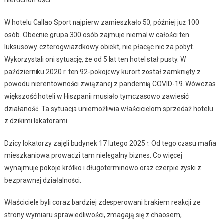
W hotelu Callao Sport najpierw zamieszkało 50, później już 100
osób. Obecnie grupa 300 osób zajmuje niemal w całości ten
luksusowy, czterogwiazdkowy obiekt, nie płacąc nic za pobyt.
Wykorzystali oni sytuację, że od 5 lat ten hotel stał pusty. W
październiku 2020 r. ten 92-pokojowy kurort został zamknięty z
powodu nierentowności związanej z pandemią COVID-19. Wówczas
większość hoteli w Hiszpanii musiało tymczasowo zawiesić
działaność. Ta sytuacja uniemożliwia właścicielom sprzedaż hotelu
z dzikimi lokatorami.
Dzicy lokatorzy zajęli budynek 17 lutego 2025 r. Od tego czasu mafia
mieszkaniowa prowadzi tam nielegalny biznes. Co więcej
wynajmuje pokoje krótko i długoterminowo oraz czerpie zyski z
bezprawnej działalności.
Właściciele byli coraz bardziej zdesperowani brakiem reakcji ze
strony wymiaru sprawiedliwości, zmagają się z chaosem,