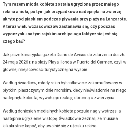
Tym razem młoda kobieta została ugryziona przez małego
rekina anioła, po tym jak przypadkowo nadepnęła na zwierzę
ukryte pod piaskiem podczas pływania przy plaży na Lanzarote.
A teraz wielu wczasowiczów zastanawia się, czy podczas
wypoczynku na tym rajskim archipelagu faktycznie jest się
czego bać
?
Jak pisze kanaryjska gazeta Diario de Avisos do zdarzenia doszło
24 maja 2026 r. na plaży Playa Honda w Puerto del Carmen, czyli w
głównej miejscowości turystycznej na wyspie.
Według świadków, młody rekin był całkowicie zakamuflowany w
płytkim, piaszczystym dnie morskim, kiedy nieświadomie na niego
nadepnęła kobieta, wywołując reakcję obronną u zwierzęcia.
Według doniesień medialnych kobieta poczuła nagły wstrząs, a
następnie ugryzienie w stopę. Świadkowie zeznali, że musiała
kilkakrotnie kopać, aby uwolnić się z uścisku rekina.