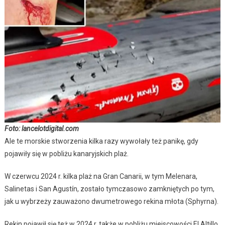
Foto: lancelotdigital.com
Ale te morskie stworzenia kilka razy wywołały też panikę, gdy
pojawiły się w pobliżu kanaryjskich plaż.
W czerwcu 2024 r. kilka plaż na Gran Canarii, w tym Melenara,
Salinetas i San Agustín, zostało tymczasowo zamkniętych po tym,
jak u wybrzeży zauważono dwumetrowego rekina młota (Sphyrna).
Rekin pojawił się też w 2024 r. także w pobliżu miejscowości El Altillo