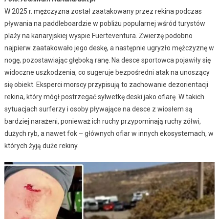
W 2025 r. mężczyzna został zaatakowany przez rekina podczas
pływania na paddleboardzie w pobliżu popularnej wśród turystów
plaży na kanaryjskiej wyspie Fuerteventura. Zwierzę podobno
najpierw zaatakowało jego deskę, a następnie ugryzło mężczyznę w
nogę, pozostawiając głęboką ranę. Na desce sportowca pojawiły się
widoczne uszkodzenia, co sugeruje bezpośredni atak na unoszący
się obiekt. Eksperci morscy przypisują to zachowanie dezorientacji
rekina, który mógł postrzegać sylwetkę deski jako ofiarę. W takich
sytuacjach surferzy i osoby pływające na desce z wiosłem są
bardziej narażeni, ponieważ ich ruchy przypominają ruchy żółwi,
dużych ryb, a nawet fok – głównych ofiar w innych ekosystemach, w
których żyją duże rekiny.