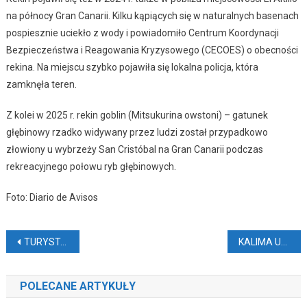
na północy Gran Canarii. Kilku kąpiących się w naturalnych basenach
pospiesznie uciekło z wody i powiadomiło Centrum Koordynacji
Bezpieczeństwa i Reagowania Kryzysowego (CECOES) o obecności
rekina. Na miejscu szybko pojawiła się lokalna policja, która
zamknęła teren.
Z kolei w 2025 r. rekin goblin (Mitsukurina owstoni) – gatunek
głębinowy rzadko widywany przez ludzi został przypadkowo
złowiony u wybrzeży San Cristóbal na Gran Canarii podczas
rekreacyjnego połowu ryb głębinowych.
Foto: Diario de Avisos
Nawigacja
TURYSTA WJECHAŁ NA PLAŻĘ (VIDEO)
KALIMA UTRUDNIAŁA LOTY (VIDEO)
wpisu
POLECANE ARTYKUŁY