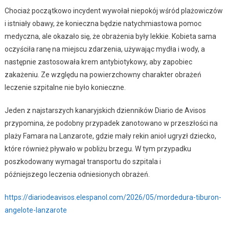
Chociaż początkowo incydent wywołał niepokój wśród plażowiczów
i istniały obawy, że konieczna będzie natychmiastowa pomoc
medyczna, ale okazało się, że obrażenia były lekkie. Kobieta sama
oczyściła ranę na miejscu zdarzenia, używając mydła i wody, a
następnie zastosowała krem ​​antybiotykowy, aby zapobiec
zakażeniu. Ze względu na powierzchowny charakter obrażeń
leczenie szpitalne nie było konieczne.
Jeden z najstarszych kanaryjskich dzienników Diario de Avisos
przypomina, że podobny przypadek zanotowano w przeszłości na
plaży Famara na Lanzarote, gdzie mały rekin anioł ugryzł dziecko,
które również pływało w pobliżu brzegu. W tym przypadku
poszkodowany wymagał transportu do szpitala i
późniejszego leczenia odniesionych obrażeń.
https://diariodeavisos.elespanol.com/2026/05/mordedura-tiburon-
angelote-lanzarote