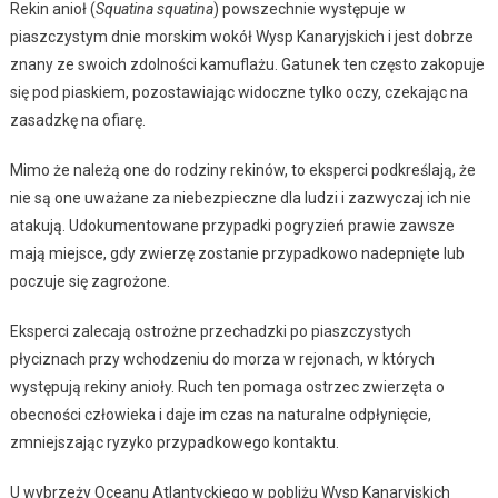
Rekin anioł (
Squatina squatina
) powszechnie występuje w
piaszczystym dnie morskim wokół Wysp Kanaryjskich i jest dobrze
znany ze swoich zdolności kamuflażu. Gatunek ten często zakopuje
się pod piaskiem, pozostawiając widoczne tylko oczy, czekając na
zasadzkę na ofiarę.
Mimo że należą one do rodziny rekinów, to eksperci podkreślają, że
nie są one uważane za niebezpieczne dla ludzi i zazwyczaj ich nie
atakują. Udokumentowane przypadki pogryzień prawie zawsze
mają miejsce, gdy zwierzę zostanie przypadkowo nadepnięte lub
poczuje się zagrożone.
Eksperci zalecają ostrożne przechadzki po piaszczystych
płyciznach przy wchodzeniu do morza w rejonach, w których
występują rekiny anioły. Ruch ten pomaga ostrzec zwierzęta o
obecności człowieka i daje im czas na naturalne odpłynięcie,
zmniejszając ryzyko przypadkowego kontaktu.
U wybrzeży Oceanu Atlantyckiego w pobliżu Wysp Kanaryjskich