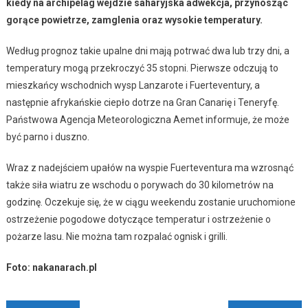
kiedy na archipelag wejdzie saharyjska adwekcja, przynosząc
gorące powietrze, zamglenia oraz wysokie temperatury.
Według prognoz takie upalne dni mają potrwać dwa lub trzy dni, a
temperatury mogą przekroczyć 35 stopni. Pierwsze odczują to
mieszkańcy wschodnich wysp Lanzarote i Fuerteventury, a
następnie afrykańskie ciepło dotrze na Gran Canarię i Teneryfę.
Państwowa Agencja Meteorologiczna Aemet informuje, że może
być parno i duszno.
Wraz z nadejściem upałów na wyspie Fuerteventura ma wzrosnąć
także siła wiatru ze wschodu o porywach do 30 kilometrów na
godzinę. Oczekuje się, że w ciągu weekendu zostanie uruchomione
ostrzeżenie pogodowe dotyczące temperatur i ostrzeżenie o
pożarze lasu. Nie można tam rozpalać ognisk i grilli.
Foto: nakanarach.pl