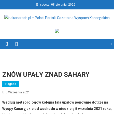
Skip
sobota, 08 sierpnia, 2026
to
content
nakanarach.pl – Polski Portal
nakanarach.pl – Polski Portal i Gazeta na Wyspach Kanaryjskich
i Gazeta na Wyspach
Kanaryjskich
ZNÓW UPAŁY ZNAD SAHARY
Pogoda
5 Września 2021
Według meteorologów kolejna fala upałów ponownie dotrze na
Wyspy Kanaryjskie od wschodu w niedzielę 5 września 2021 roku,