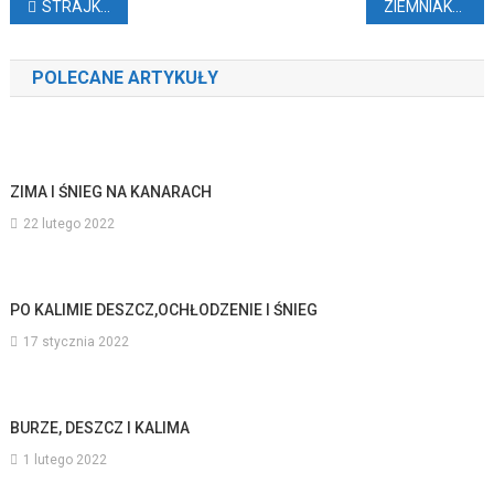
Nawigacja
STRAJK NA LOTNISKU NA GRAN CANARII
ZIEMNIAK-GIGANT Z GRAN CANARII
wpisu
POLECANE ARTYKUŁY
ZIMA I ŚNIEG NA KANARACH
22 lutego 2022
PO KALIMIE DESZCZ,OCHŁODZENIE I ŚNIEG
17 stycznia 2022
BURZE, DESZCZ I KALIMA
1 lutego 2022