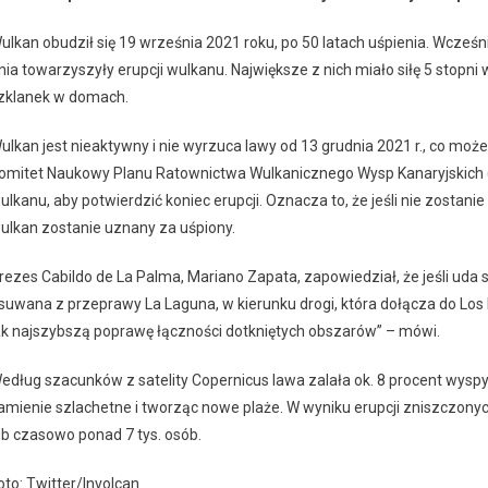
ulkan obudził się 19 września 2021 roku, po 50 latach uśpienia. Wcześni
nia towarzyszyły erupcji wulkanu. Największe z nich miało siłę 5 stopni 
zklanek w domach.
ulkan jest nieaktywny i nie wyrzuca lawy od 13 grudnia 2021 r., co m
omitet Naukowy Planu Ratownictwa Wulkanicznego Wysp Kanaryjskich (P
ulkanu, aby potwierdzić koniec erupcji. Oznacza to, że jeśli nie zostan
ulkan zostanie uznany za uśpiony.
rezes Cabildo de La Palma, Mariano Zapata, zapowiedział, że jeśli uda s
suwana z przeprawy La Laguna, w kierunku drogi, która dołącza do Los L
ak najszybszą poprawę łączności dotkniętych obszarów” – mówi.
edług szacunków z satelity Copernicus lawa zalała ok. 8 procent wyspy
amienie szlachetne i tworząc nowe plaże. W wyniku erupcji zniszczony
ub czasowo ponad 7 tys. osób.
oto: Twitter/Involcan