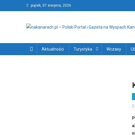
Skip
piątek, 07 sierpnia, 2026
to
content
nakanarach.pl – Polski P
nakanarach.pl – Polski Portal i Gazeta na Wyspach Kanary
Aktualności
Turystyka
Wczasy
U
P
a
n