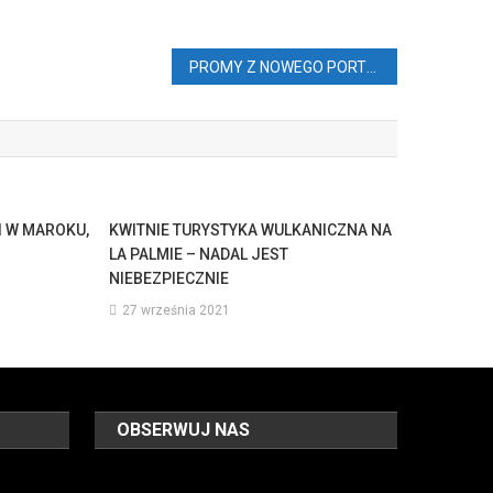
PROMY Z NOWEGO PORTU NA LANZAROTE
I W MAROKU,
KWITNIE TURYSTYKA WULKANICZNA NA
LA PALMIE – NADAL JEST
NIEBEZPIECZNIE
27 września 2021
OBSERWUJ NAS