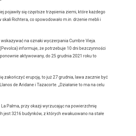
ej pojawiły się częstsze trzęsienia ziemi, które każdego
w skali Richtera, co spowodowało m.in. drżenie mebli i
oże wskazywać na oznaki wyczerpania Cumbre Vieja.
evolca) informuje, że potrzebuje 10 dni bezczynności
ie ponownie aktywowany, do 25 grudnia 2021 roku to
ię zakończyć erupcję, to już 27 grudnia, lawa zacznie być
lanos de Aridane i Tazacorte. „Działanie to ma na celu
 La Palma, przy okazji wyrzucając na powierzchnię
ch jest 3216 budynków, z których ewakuowano na stałe