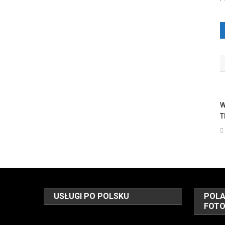
W
T
USŁUGI PO POLSKU
POLA
FOT