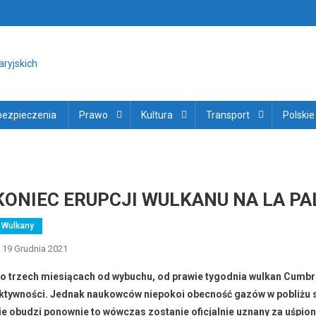
ortal i Gazeta na Wyspach Kana
jskich
bezpieczenia
Prawo
Kultura
Transport
Polskie
KONIEC ERUPCJI WULKANU NA LA PA
Wulkany
19 Grudnia 2021
o trzech miesiącach od wybuchu, od prawie tygodnia wulkan Cumbre 
ktywności. Jednak naukowców niepokoi obecność gazów w pobliżu stoż
ie obudzi ponownie to wówczas zostanie oficjalnie uznany za uśpion