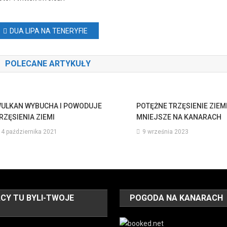
Nawigacja
DUA LIPA NA TENERYFIE
wpisu
POLECANE ARTYKUŁY
ULKAN WYBUCHA I POWODUJE
POTĘŻNE TRZĘSIENIE ZIEM
RZĘSIENIA ZIEMI
MNIEJSZE NA KANARACH
4 października 2021
9 września 2023
CY TU BYLI-TWOJE
POGODA NA KANARACH
O