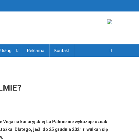
ryjskich
 Usługi
Reklama
Kontakt
LMIE?
Vieja na kanaryjskiej La Palmie nie wykazuje oznak
ka. Dlatego, jeśli do 25 grudnia 2021 r. wulkan się
y.