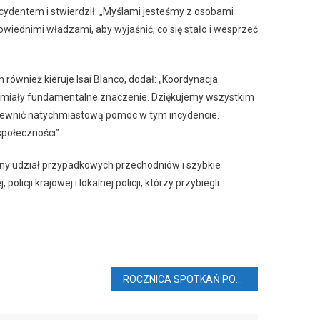
incydentem i stwierdził: „Myślami jesteśmy z osobami
iednimi władzami, aby wyjaśnić, co się stało i wesprzeć
ównież kieruje Isaí Blanco, dodał: „Koordynacja
a miały fundamentalne znaczenie. Dziękujemy wszystkim
apewnić natychmiastową pomoc w tym incydencie.
połeczności”.
cenny udział przypadkowych przechodniów i szybkie
licji krajowej i lokalnej policji, którzy przybiegli
ROCZNICA SPOTKAŃ POLONII