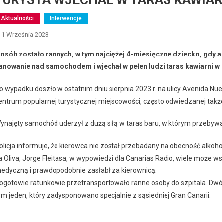
TURYSTA WJECHAŁ W TARAS KAWIAR
Aktualności
Interwencje
1 Września 2023
 osób zostało rannych, w tym najciężej 4-miesięczne dziecko, gdy a
anowanie nad samochodem i wjechał w pełen ludzi taras kawiarni w 
o wypadku doszło w ostatnim dniu sierpnia 2023 r. na ulicy Avenida Nue
entrum popularnej turystycznej miejscowości, często odwiedzanej takż
ynajęty samochód uderzył z dużą siłą w taras baru, w którym przebywa
olicja informuje, że kierowca nie został przebadany na obecność alkohol
a Oliva, Jorge Fleitasa, w wypowiedzi dla Canarias Radio, wiele może ws
edyczną i prawdopodobnie zasłabł za kierownicą.
ogotowie ratunkowie przetransportowało ranne osoby do szpitala. Dw
ym jeden, który zadysponowano specjalnie z sąsiedniej Gran Canarii.