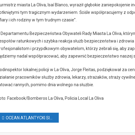
urmistrz miasta La Oliva, Isaí Blanco, wyraził głębokie zaniepokojenie 
otkniętymi tym tragicznym wydarzeniem. Ściśle współpracujemy z odpow
fiary i ich rodziny w tym trudnym czasie”.
 Departamentu Bezpieczeństwa Obywateli Rady Miasta La Oliva, którym r
espołów ratunkowych i szybka reakcja służb bezpieczeństwa i zdrowi
rofesjonalistom i przypdkowym obywatelom, którzy zebrali się, aby z
ędziemy nadal współpracować, aby zapewnić bezpieczeństwo naszej s
odinspektor lokalnej policji w La Oliva, Jorge Fleitas, podziękował za 
ziałanie pracowników służby zdrowia, lekarzy, strażaków, straży cywilnej, po
atować rannych, pomimo dnia wolnego na służbie.
oto: Facebook/Bomberos La Oliva, Policia Local La Oliva
Nawigacja
OCEAN ATLANTYCKI SIĘ OCIEPLA
wpisu