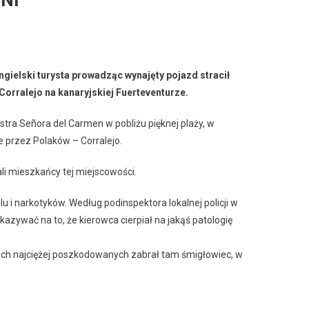
NI
ngielski turysta prowadząc wynajęty pojazd stracił
Corralejo na kanaryjskiej Fuerteventurze.
stra Señora del Carmen w pobliżu pięknej plaży, w
e przez Polaków – Corralejo.
li mieszkańcy tej miejscowości.
u i narkotyków. Według podinspektora lokalnej policji w
kazywać na to, że kierowca cierpiał na jakąś patologię
óch najciężej poszkodowanych zabrał tam śmigłowiec, w