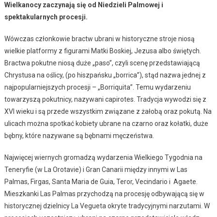
Wielkanocy zaczynają się od Niedzieli Palmowej i
spektakularnych procesji.
Wówczas członkowie bractw ubrani w historyczne stroje niosą
wielkie platformy z figurami Matki Boskiej, Jezusa albo świętych.
Bractwa pokutne niosą duże „paso”, czyli scenę przedstawiającą
Chrystusa na oślicy, (po hiszpańsku „borrica”), stąd nazwa jednej z
najpopularniejszych procesji – „Borriquita”. Temu wydarzeniu
towarzyszą pokutnicy, nazywani capirotes. Tradycja wywodzi się z
XVI wieku i są przede wszystkim związane z żałobą oraz pokutą. Na
ulicach można spotkać kobiety ubrane na czarno oraz kołatki, duże
bębny, które nazywane są bębnami męczeństwa.
Najwięcej wiernych gromadzą wydarzenia Wielkiego Tygodnia na
Teneryfie (w La Orotavie) i Gran Canarii między innymi w Las
Palmas, Firgas, Santa Maria de Guia, Teror, Vecindario i Agaete.
Mieszkanki Las Palmas przychodzą na procesję odbywającą się w
historycznej dzielnicy La Vegueta okryte tradycyjnymi narzutami. W