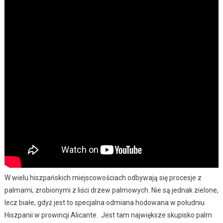
W wielu hiszpańskich miejscowościach odbywają się procesje z
palmami, zrobionymi z liści drzew palmowych. Nie są jednak zielone,
lecz białe, gdyż jest to specjalna odmiana hodowana w południu
Hiszpanii w prowincji Alicante. Jest tam największe skupisko palm