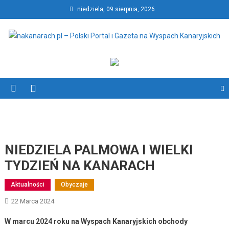
Skip
niedziela, 09 sierpnia, 2026
to
content
nakanarach.pl – Polski Portal
nakanarach.pl – Polski Portal i Gazeta na Wyspach Kanaryjskich
i Gazeta na Wyspach
Kanaryjskich
NIEDZIELA PALMOWA I WIELKI
TYDZIEŃ NA KANARACH
Aktualności
Obyczaje
22 Marca 2024
W marcu 2024 roku na Wyspach Kanaryjskich obchody