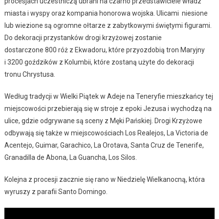
procesjach uczestniczą ubrani na czarno przedstawiciele władz
miasta i wyspy oraz kompania honorowa wojska. Ulicami niesione
lub wiezione są ogromne ołtarze z zabytkowymi świętymi figurami.
Do dekoracji przystanków drogi krzyżowej zostanie
dostarczone 800 róż z Ekwadoru, które przyozdobią tron Maryjny
i 3200 goździków z Kolumbii, które zostaną użyte do dekoracji
tronu Chrystusa.
Według tradycji w Wielki Piątek w Adeje na Teneryfie mieszkańcy tej
miejscowości przebierają się w stroje z epoki Jezusa i wychodzą na
ulice, gdzie odgrywane są sceny z Męki Pańskiej. Drogi Krzyżowe
odbywają się także w miejscowościach Los Realejos, La Victoria de
Acentejo, Guimar, Garachico, La Orotava, Santa Cruz de Tenerife,
Granadilla de Abona, La Guancha, Los Silos.
Kolejna z procesji zacznie się rano w Niedzielę Wielkanocną, która
wyruszy z parafii Santo Domingo.