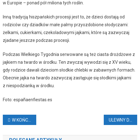
w Europie – ponad pół miliona tych roślin.
Inną tradycją hiszpańskich procesji jest to, że dzieci dostają od
rodziców czy dziadków małe palmy przyozdobione słodyczami:
żelkami, cukierkami, czekoladowymi jajkami, które są zazwyczaj
zjadane jeszcze podczas procesji.
Podczas Wielkiego Tygodnia serwowane są też ciasta drożdżowe z
jajkiem na twardo w środku. Ten zwyczaj wywodzi się z XV wieku,
gdy rodzice dawali dzieciom słodkie chlebki w zabawnych formach.
Obecnie jajka na twardo zazwyczaj zastępuje się słodkimi jajkami
z niespodzianką w środku.
Foto: españaenfiestas.es
Nawigacja
W KOŃCU SPADNIE DESZCZ
ULEWNY DESZCZ I PODTOPIENIA NA KANARACH
wpisu