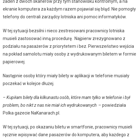
żaden z dwóch skanerów przy tym stanowisku kontrolnym, a na
ekranie komputera za każdym razem pojawiał się błąd. Nie pomogły
telefony do centrali zarządcy lotniska ani pomoc informatyków.
W tej sytuacji bezsilni i nieco zestresowani pracownicy lotniska
musieli zastosować inną procedurę. Najpierw zrezygnowano z
podziału na pasażerów z priorytetem i bez. Pierwszeństwo wejścia
na pokład samolotu miały osoby z wydrukowanym biletem w formie
papierowej.
Następnie osoby który miały bilety w aplikacji w telefonie musiały
poczekać w kolejce dłużej.
– Kupiłam bilety dla kilkunastu osób, które mam tylko w telefonie i był
problem, bo nikt z nas nie miał ich wydrukowanych
– powiedziała
Polka gazecie NaKanarach.pl.
W tej sytuacji, po okazaniu biletu w smartfonie, pracownicy musieli
ręcznie wpisywać dane pasażerów do komputera, aby każdego z