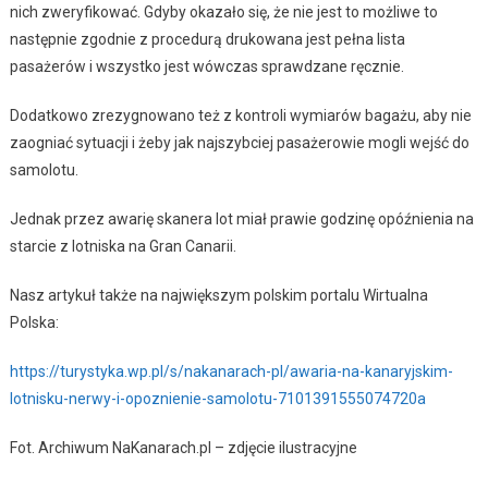
nich zweryfikować. Gdyby okazało się, że nie jest to możliwe to
następnie zgodnie z procedurą drukowana jest pełna lista
pasażerów i wszystko jest wówczas sprawdzane ręcznie.
Dodatkowo zrezygnowano też z kontroli wymiarów bagażu, aby nie
zaogniać sytuacji i żeby jak najszybciej pasażerowie mogli wejść do
samolotu.
Jednak przez awarię skanera lot miał prawie godzinę opóźnienia na
starcie z lotniska na Gran Canarii.
Nasz artykuł także na największym polskim portalu Wirtualna
Polska:
https://turystyka.wp.pl/s/nakanarach-pl/awaria-na-kanaryjskim-
lotnisku-nerwy-i-opoznienie-samolotu-7101391555074720a
Fot. Archiwum NaKanarach.pl – zdjęcie ilustracyjne