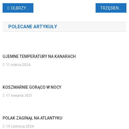
Nawigacja
OLBRZYMIA I UNIKATOWA SZOPKA Z PIASKU
TRZĘSIENIE ZIEMI NA TENERYFIE
wpisu
POLECANE ARTYKUŁY
UJEMNE TEMPERATURY NA KANARACH
11 marca 2024
KOSZMARNIE GORĄCO W NOCY
17 sierpnia 2021
POLAK ZAGINĄŁ NA ATLANTYKU
19 czerwca 2024