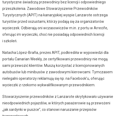
turystyczne świadczą przewodnicy bez licencji i odpowiedniego
przeszkolenia. Zawodowe Stowarzyszenie Przewodników
Turystycznych (APIT) na kanaryjskiej wyspie Lanzarote ostrzega
turystów przed oszustami, którzy podają się za organizatorów
wycieczek. Odbierają oni wczasowiczów m.in. z portu w Arrecife,
oferując im wycieczki, choć nie posiadają odpowiednich licencji
i szkoleń.
Natacha López-Braña, prezes APIT, podkreśliła w wypowiedzi dla
portalu Canarian Weekly, że certyfikowani przewodnicy nie mogą
sami przewozić klientów. Muszą korzystać z licencjonowanych
autobusów lub minibusów z zawodowymi kierowcami. Tymczasem
nielegalni operatorzy reklamują się np. na Facebook’u, oferując
wycieczki z rzekomo wykwalifikowanym przewodnikiem.
Stowarzyszenie przewodników z Lanzarote skrytykowało używanie
nieodpowiednich pojazdów, w których pasażerowie są przewożeni
„jak sardynki w puszce”, co stanowi naruszanie przepisów
transportowych.