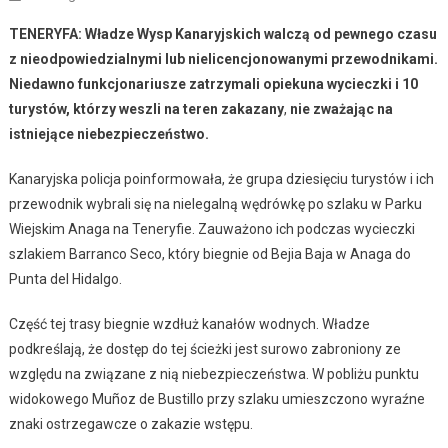
TENERYFA: Władze Wysp Kanaryjskich walczą od pewnego czasu
z nieodpowiedzialnymi lub nielicencjonowanymi przewodnikami.
Niedawno funkcjonariusze zatrzymali opiekuna wycieczki i 10
turystów, którzy weszli na teren zakazany
,
nie zważając na
istniejące niebezpieczeństwo.
Kanaryjska policja poinformowała, że grupa dziesięciu turystów i ich
przewodnik wybrali się na nielegalną wędrówkę po szlaku w Parku
Wiejskim Anaga na Teneryfie. Zauważono ich podczas wycieczki
szlakiem Barranco Seco, który biegnie od Bejia Baja w Anaga do
Punta del Hidalgo.
Część tej trasy biegnie wzdłuż kanałów wodnych. Władze
podkreślają, że dostęp do tej ścieżki jest surowo zabroniony ze
względu na związane z nią niebezpieczeństwa. W pobliżu punktu
widokowego Muñoz de Bustillo przy szlaku umieszczono wyraźne
znaki ostrzegawcze o zakazie wstępu.