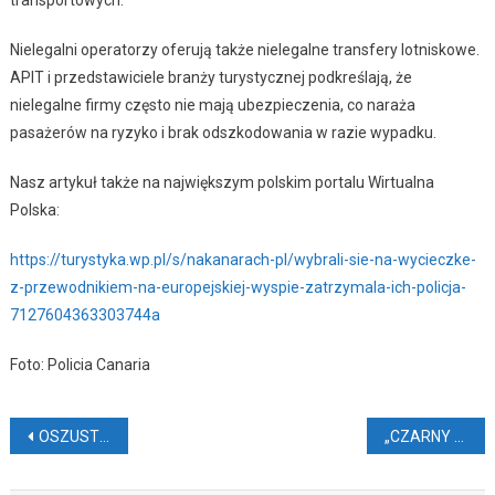
Nielegalni operatorzy oferują także nielegalne transfery lotniskowe.
APIT i przedstawiciele branży turystycznej podkreślają, że
nielegalne firmy często nie mają ubezpieczenia, co naraża
pasażerów na ryzyko i brak odszkodowania w razie wypadku.
Nasz artykuł także na największym polskim portalu Wirtualna
Polska:
https://turystyka.wp.pl/s/nakanarach-pl/wybrali-sie-na-wycieczke-
z-przewodnikiem-na-europejskiej-wyspie-zatrzymala-ich-policja-
7127604363303744a
Foto: Policia Canaria
Nawigacja
OSZUSTWA W WYPOŻYCZALNI AUT
„CZARNY DIABEŁ” W POBLIŻU KANARÓW
wpisu