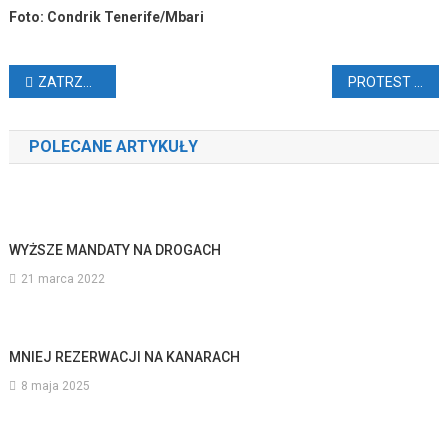
Foto: Condrik Tenerife/Mbari
Nawigacja
ZATRZYMALI PRZEWODNIKA I TURYSTÓW
PROTEST TURYSTÓW Z KAMPERÓW (VIDEO)
wpisu
POLECANE ARTYKUŁY
WYŻSZE MANDATY NA DROGACH
21 marca 2022
MNIEJ REZERWACJI NA KANARACH
8 maja 2025