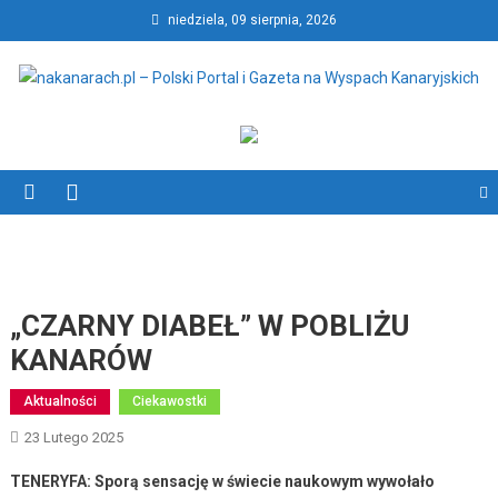
Skip
niedziela, 09 sierpnia, 2026
to
content
nakanarach.pl – Polski Portal
nakanarach.pl – Polski Portal i Gazeta na Wyspach Kanaryjskich
i Gazeta na Wyspach
Kanaryjskich
„CZARNY DIABEŁ” W POBLIŻU
KANARÓW
Aktualności
Ciekawostki
23 Lutego 2025
TENERYFA: Sporą sensację w świecie naukowym wywołało