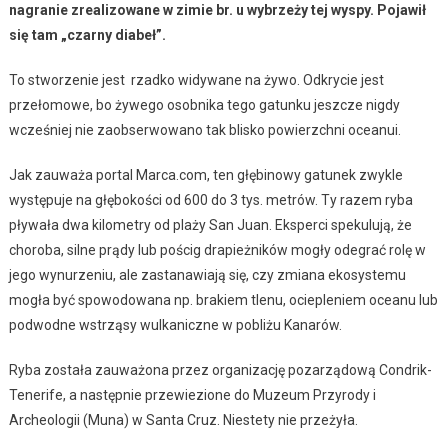
nagranie zrealizowane w zimie br. u wybrzeży tej wyspy. Pojawił
się tam „czarny diabeł”.
To stworzenie jest rzadko widywane na żywo. Odkrycie jest
przełomowe, bo żywego osobnika tego gatunku jeszcze nigdy
wcześniej nie zaobserwowano tak blisko powierzchni oceanui.
Jak zauważa portal Marca.com, ten głębinowy gatunek zwykle
występuje na głębokości od 600 do 3 tys. metrów. Ty razem ryba
pływała dwa kilometry od plaży San Juan. Eksperci spekulują, że
choroba, silne prądy lub pościg drapieżników mogły odegrać rolę w
jego wynurzeniu, ale zastanawiają się, czy zmiana ekosystemu
mogła być spowodowana np. brakiem tlenu, ociepleniem oceanu lub
podwodne wstrząsy wulkaniczne w pobliżu Kanarów.
Ryba została zauważona przez organizację pozarządową Condrik-
Tenerife, a następnie przewiezione do Muzeum Przyrody i
Archeologii (Muna) w Santa Cruz. Niestety nie przeżyła.