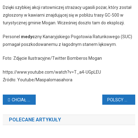
Dzięki szybkiej akcji ratowniczej strażacy ugasili pożar, który został
zgłoszony w kawiarni znajdującej się w pobliżu trasy GC-500 w
turystycznej gminie Mogan. Wcześniej doszło tam
do eksplozji.
Personel
medyc
zny Kanaryjskiego Pogotowia Ratunkowego (SUC)
pomagał poszkodowanemu z łagodnym stanem lękowym.
Foto: Zdjęcie Ilustracyjne/Twitter Bomberos Mogan
https://www.youtube.com/watch?v=T_a4-UGpLEU
Źródło: Youtube/Maspalomasahora
Nawigacja
CHCIAŁ WYRZUCIĆ ARBUZY, A SPRZEDAŁ ICH TYSIĄCE
POLSCY MEDALIŚCI Z TOKYO TRENOWALI NA TENERYFIE
wpisu
POLECANE ARTYKUŁY