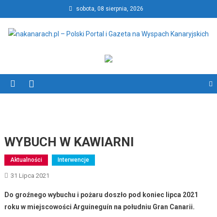
Skip
sobota, 08 sierpnia, 2026
to
content
nakanarach.pl – Polski Portal
nakanarach.pl – Polski Portal i Gazeta na Wyspach Kanaryjskich
i Gazeta na Wyspach
Kanaryjskich
WYBUCH W KAWIARNI
Aktualności
Interwencje
31 Lipca 2021
Do groźnego wybuchu i pożaru doszło pod koniec lipca 2021
roku w miejscowości Arguineguín na południu Gran Canarii.